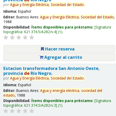
por
Agua
y
Energía
Eléctrica,
Sociedad
de
l
Estado
.
Idioma:
Español
Editor:
Buenos Aires:
Agua
y
Energía
Eléctrica,
Sociedad
de
l
Estado
,
1988
Disponibilidad:
Ítems disponibles para préstamo:
Signatura
topográfica:
621.374.5/A282/v.4
(1).
Hacer reserva
Agregar al carrito
Estacion transformadora San Antonio Oeste,
provincia
de
Río Negro.
por
Agua
y
Energía
Eléctrica,
Sociedad
de
l
Estado
.
Idioma:
Español
Editor:
Buenos Aires:
Agua
y
energía
eléctrica,
sociedad
de
l
estado
, 1988
Disponibilidad:
Ítems disponibles para préstamo:
Signatura
topográfica:
621.374.5/A282/v.3
(1).