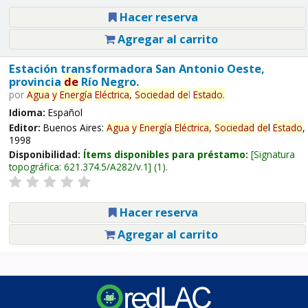
Hacer reserva
Agregar al carrito
Estación transformadora San Antonio Oeste,
provincia
de
Río Negro.
por
Agua
y
Energía
Eléctrica,
Sociedad
de
l
Estado
.
Idioma:
Español
Editor:
Buenos Aires:
Agua
y
Energía
Eléctrica,
Sociedad
de
l
Estado
,
1998
Disponibilidad:
Ítems disponibles para préstamo:
Signatura
topográfica:
621.374.5/A282/v.1
(1).
Hacer reserva
Agregar al carrito