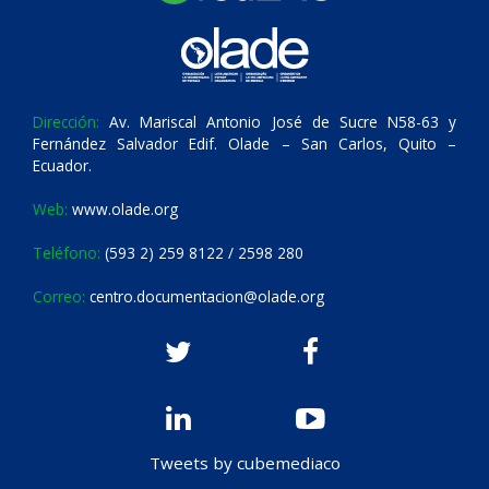
Dirección:
Av. Mariscal Antonio José de Sucre N58-63 y
Fernández Salvador Edif. Olade – San Carlos, Quito –
Ecuador.
Web:
www.olade.org
Teléfono:
(593 2) 259 8122 / 2598 280
Correo:
centro.documentacion@olade.org
Tweets by cubemediaco