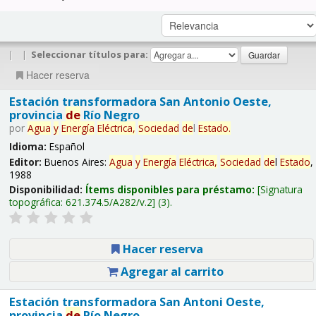
|
|
Seleccionar títulos para:
Hacer reserva
Estación transformadora San Antonio Oeste,
provincia
de
Río Negro
por
Agua
y
Energía
Eléctrica,
Sociedad
de
l
Estado
.
Idioma:
Español
Editor:
Buenos Aires:
Agua
y
Energía
Eléctrica,
Sociedad
de
l
Estado
,
1988
Disponibilidad:
Ítems disponibles para préstamo:
Signatura
topográfica:
621.374.5/A282/v.2
(3).
Hacer reserva
Agregar al carrito
Estación transformadora San Antoni Oeste,
provincia
de
Río Negro