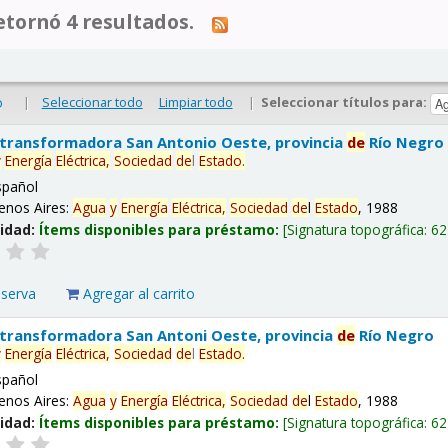
tornó 4 resultados.
|
Seleccionar todo
Limpiar todo
|
Seleccionar títulos para:
o
 transformadora San Antonio Oeste, provincia
de
Río Negro
y
Energía
Eléctrica,
Sociedad
de
l
Estado
.
spañol
enos Aires:
Agua
y
Energía
Eléctrica,
Sociedad
de
l
Estado
, 1988
lidad:
Ítems disponibles para préstamo:
Signatura topográfica:
62
eserva
Agregar al carrito
 transformadora San Antoni Oeste, provincia
de
Río Negro
y
Energía
Eléctrica,
Sociedad
de
l
Estado
.
spañol
enos Aires:
Agua
y
Energía
Eléctrica,
Sociedad
de
l
Estado
, 1988
lidad:
Ítems disponibles para préstamo:
Signatura topográfica:
62