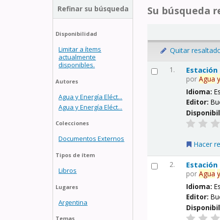
Refinar su búsqueda
Su búsqueda re
Disponibilidad
Limitar a ítems
Quitar resaltad
actualmente
disponibles.
1.
Estación
por
Agua
Autores
Idioma:
E
Agua y Energía Eléct...
Editor:
Bu
Agua y Energía Eléct...
Disponibi
Colecciones
Documentos Externos
Hacer r
Tipos de ítem
2.
Estación
Libros
por
Agua
Idioma:
E
Lugares
Editor:
Bu
Argentina
Disponibi
Temas