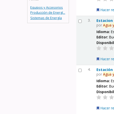
Equipos y Accesorios
Hacer r
Producción de Energí...
Sistemas de Energía
3.
Estacion
por
Agua
Idioma:
E
Editor:
Bu
Disponibi
Hacer r
4.
Estación
por
Agua
Idioma:
E
Editor:
Bu
Disponibi
Hacer r