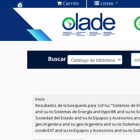
Carrito
Listas
Centro de
Documentación
OLADE -
Buscar
Inicio
›
Resultados de la búsqueda para 'ccl=su:"Sistemas de E
and su-to:Sistemas de Energía and itype:BK and su-to:Si
Sociedad del Estado and su-to:Equipos y Accesorios and
geo:Argentina and su-geo:Argentina and su-to:Sistemas d
ccode:EXT and su-to:Equipos y Accesorios and su-to:Sis