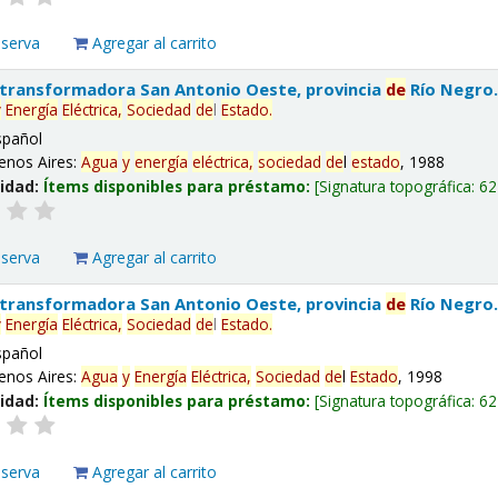
eserva
Agregar al carrito
 transformadora San Antonio Oeste, provincia
de
Río Negro
y
Energía
Eléctrica,
Sociedad
de
l
Estado
.
spañol
enos Aires:
Agua
y
energía
eléctrica,
sociedad
de
l
estado
, 1988
lidad:
Ítems disponibles para préstamo:
Signatura topográfica:
62
eserva
Agregar al carrito
 transformadora San Antonio Oeste, provincia
de
Río Negro
y
Energía
Eléctrica,
Sociedad
de
l
Estado
.
spañol
enos Aires:
Agua
y
Energía
Eléctrica,
Sociedad
de
l
Estado
, 1998
lidad:
Ítems disponibles para préstamo:
Signatura topográfica:
62
eserva
Agregar al carrito