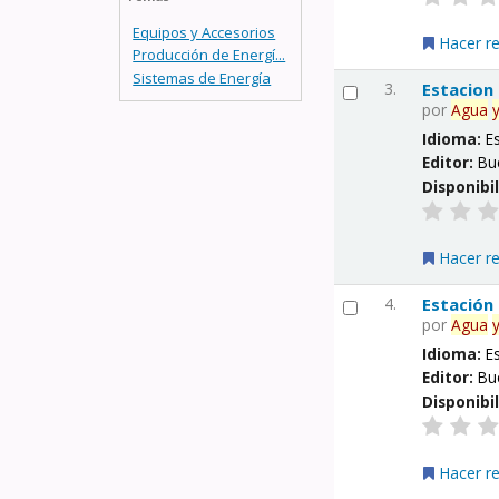
Equipos y Accesorios
Hacer r
Producción de Energí...
Sistemas de Energía
3.
Estacion
por
Agua
Idioma:
E
Editor:
Bu
Disponibi
Hacer r
4.
Estación
por
Agua
Idioma:
E
Editor:
Bu
Disponibi
Hacer r