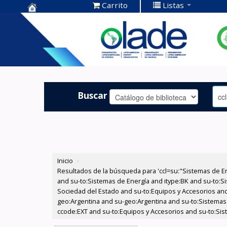
Carrito
Listas
Centro de
Documentación
OLADE -
Buscar
Inicio
›
Resultados de la búsqueda para 'ccl=su:"Sistemas de E
and su-to:Sistemas de Energía and itype:BK and su-to:Si
Sociedad del Estado and su-to:Equipos y Accesorios and
geo:Argentina and su-geo:Argentina and su-to:Sistemas d
ccode:EXT and su-to:Equipos y Accesorios and su-to:Sist