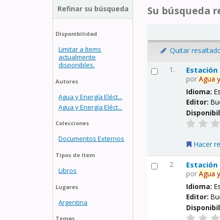
Refinar su búsqueda
Su búsqueda re
Disponibilidad
Limitar a ítems
Quitar resaltad
actualmente
disponibles.
1.
Estación
por
Agua
Autores
Idioma:
E
Agua y Energía Eléct...
Editor:
Bu
Agua y Energía Eléct...
Disponibi
Colecciones
Documentos Externos
Hacer r
Tipos de ítem
2.
Estación
Libros
por
Agua
Idioma:
E
Lugares
Editor:
Bu
Argentina
Disponibi
Temas