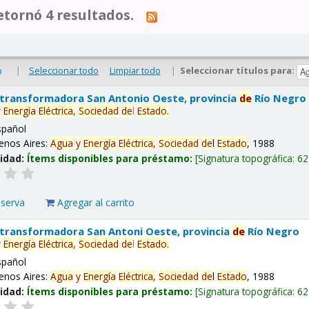
tornó 4 resultados.
|
Seleccionar todo
Limpiar todo
|
Seleccionar títulos para:
o
 transformadora San Antonio Oeste, provincia
de
Río Negro
y
Energía
Eléctrica,
Sociedad
de
l
Estado
.
spañol
enos Aires:
Agua
y
Energía
Eléctrica,
Sociedad
de
l
Estado
, 1988
lidad:
Ítems disponibles para préstamo:
Signatura topográfica:
62
eserva
Agregar al carrito
 transformadora San Antoni Oeste, provincia
de
Río Negro
y
Energía
Eléctrica,
Sociedad
de
l
Estado
.
spañol
enos Aires:
Agua
y
Energía
Eléctrica,
Sociedad
de
l
Estado
, 1988
lidad:
Ítems disponibles para préstamo:
Signatura topográfica:
62