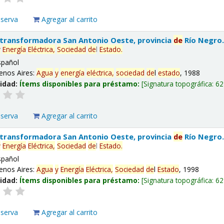
eserva
Agregar al carrito
 transformadora San Antonio Oeste, provincia
de
Río Negro
y
Energía
Eléctrica,
Sociedad
de
l
Estado
.
spañol
enos Aires:
Agua
y
energía
eléctrica,
sociedad
de
l
estado
, 1988
lidad:
Ítems disponibles para préstamo:
Signatura topográfica:
62
eserva
Agregar al carrito
 transformadora San Antonio Oeste, provincia
de
Río Negro
y
Energía
Eléctrica,
Sociedad
de
l
Estado
.
spañol
enos Aires:
Agua
y
Energía
Eléctrica,
Sociedad
de
l
Estado
, 1998
lidad:
Ítems disponibles para préstamo:
Signatura topográfica:
62
eserva
Agregar al carrito