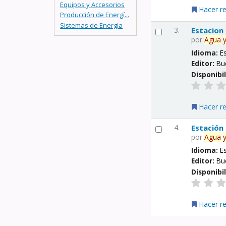
Equipos y Accesorios
Hacer r
Producción de Energí...
Sistemas de Energía
3.
Estacion
por
Agua
Idioma:
E
Editor:
Bu
Disponibi
Hacer r
4.
Estación
por
Agua
Idioma:
E
Editor:
Bu
Disponibi
Hacer r