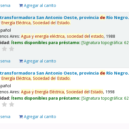
eserva
Agregar al carrito
 transformadora San Antonio Oeste, provincia
de
Río Negro
y
Energía
Eléctrica,
Sociedad
de
l
Estado
.
spañol
enos Aires:
Agua
y
energía
eléctrica,
sociedad
de
l
estado
, 1988
lidad:
Ítems disponibles para préstamo:
Signatura topográfica:
62
eserva
Agregar al carrito
 transformadora San Antonio Oeste, provincia
de
Río Negro
y
Energía
Eléctrica,
Sociedad
de
l
Estado
.
spañol
enos Aires:
Agua
y
Energía
Eléctrica,
Sociedad
de
l
Estado
, 1998
lidad:
Ítems disponibles para préstamo:
Signatura topográfica:
62
eserva
Agregar al carrito