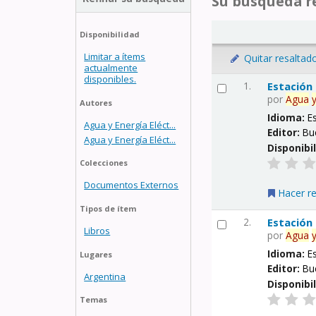
Su búsqueda re
Disponibilidad
Limitar a ítems
Quitar resaltad
actualmente
disponibles.
1.
Estación
por
Agua
Autores
Idioma:
E
Agua y Energía Eléct...
Editor:
Bu
Agua y Energía Eléct...
Disponibi
Colecciones
Documentos Externos
Hacer r
Tipos de ítem
2.
Estación
Libros
por
Agua
Idioma:
E
Lugares
Editor:
Bu
Argentina
Disponibi
Temas