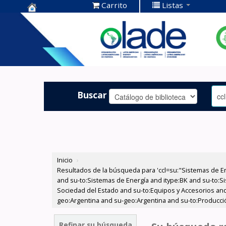
Carrito
Listas
Centro de
Documentación
OLADE -
Buscar
Inicio
›
Resultados de la búsqueda para 'ccl=su:"Sistemas de E
and su-to:Sistemas de Energía and itype:BK and su-to:Si
Sociedad del Estado and su-to:Equipos y Accesorios and
geo:Argentina and su-geo:Argentina and su-to:Producci
Refinar su búsqueda