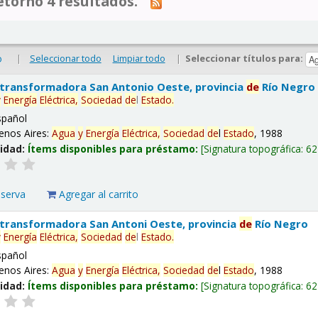
tornó 4 resultados.
|
Seleccionar todo
Limpiar todo
|
Seleccionar títulos para:
o
 transformadora San Antonio Oeste, provincia
de
Río Negro
y
Energía
Eléctrica,
Sociedad
de
l
Estado
.
spañol
enos Aires:
Agua
y
Energía
Eléctrica,
Sociedad
de
l
Estado
, 1988
lidad:
Ítems disponibles para préstamo:
Signatura topográfica:
62
eserva
Agregar al carrito
 transformadora San Antoni Oeste, provincia
de
Río Negro
y
Energía
Eléctrica,
Sociedad
de
l
Estado
.
spañol
enos Aires:
Agua
y
Energía
Eléctrica,
Sociedad
de
l
Estado
, 1988
lidad:
Ítems disponibles para préstamo:
Signatura topográfica:
62