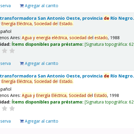
eserva
Agregar al carrito
 transformadora San Antonio Oeste, provincia
de
Río Negro
y
Energía
Eléctrica,
Sociedad
de
l
Estado
.
spañol
enos Aires:
Agua
y
energía
eléctrica,
sociedad
de
l
estado
, 1988
lidad:
Ítems disponibles para préstamo:
Signatura topográfica:
62
eserva
Agregar al carrito
 transformadora San Antonio Oeste, provincia
de
Río Negro
y
Energía
Eléctrica,
Sociedad
de
l
Estado
.
spañol
enos Aires:
Agua
y
Energía
Eléctrica,
Sociedad
de
l
Estado
, 1998
lidad:
Ítems disponibles para préstamo:
Signatura topográfica:
62
eserva
Agregar al carrito