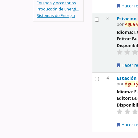
Equipos y Accesorios
Hacer r
Producción de Energí...
Sistemas de Energía
3.
Estacion
por
Agua
Idioma:
E
Editor:
Bu
Disponibi
Hacer r
4.
Estación
por
Agua
Idioma:
E
Editor:
Bu
Disponibi
Hacer r