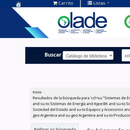
Carrito
Listas
Centro de
Documentación
OLADE -
Buscar
Inicio
›
Resultados de la búsqueda para 'ccl=su:"Sistemas de E
and su-to:Sistemas de Energía and itype:BK and su-to:Si
Sociedad del Estado and su-to:Equipos y Accesorios and
geo:Argentina and su-geo:Argentina and su-to:Producci
Refinar su búsqueda