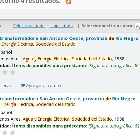
tornó 4 resultados.
|
Seleccionar todo
Limpiar todo
|
Seleccionar títulos para:
o
 transformadora San Antonio Oeste, provincia
de
Río Negro
y
Energía
Eléctrica,
Sociedad
de
l
Estado
.
spañol
enos Aires:
Agua
y
Energía
Eléctrica,
Sociedad
de
l
Estado
, 1988
lidad:
Ítems disponibles para préstamo:
Signatura topográfica:
62
eserva
Agregar al carrito
 transformadora San Antoni Oeste, provincia
de
Río Negro
y
Energía
Eléctrica,
Sociedad
de
l
Estado
.
spañol
enos Aires:
Agua
y
Energía
Eléctrica,
Sociedad
de
l
Estado
, 1988
lidad:
Ítems disponibles para préstamo:
Signatura topográfica:
62