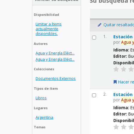
Su búsqueda re
Disponibilidad
Limitar a ítems
Quitar resaltad
actualmente
disponibles.
1.
Estación
por
Agua
Autores
Idioma:
E
Agua y Energía Eléct...
Editor:
Bu
Agua y Energía Eléct...
Disponibi
Colecciones
Documentos Externos
Hacer r
Tipos de ítem
2.
Estación
Libros
por
Agua
Idioma:
E
Lugares
Editor:
Bu
Argentina
Disponibi
Temas