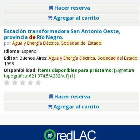
Hacer reserva
Agregar al carrito
Estación transformadora San Antonio Oeste,
provincia
de
Río Negro.
por
Agua
y
Energía
Eléctrica,
Sociedad
de
l
Estado
.
Idioma:
Español
Editor:
Buenos Aires:
Agua
y
Energía
Eléctrica,
Sociedad
de
l
Estado
,
1998
Disponibilidad:
Ítems disponibles para préstamo:
Signatura
topográfica:
621.374.5/A282/v.1
(1).
Hacer reserva
Agregar al carrito