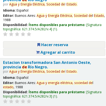
por
Agua
y
Energía
Eléctrica,
Sociedad
de
l
Estado
.
Idioma:
Español
Editor:
Buenos Aires:
Agua
y
Energía
Eléctrica,
Sociedad
de
l
Estado
,
1988
Disponibilidad:
Ítems disponibles para préstamo:
Signatura
topográfica:
621.374.5/A282/v.4
(1).
Hacer reserva
Agregar al carrito
Estacion transformadora San Antonio Oeste,
provincia
de
Río Negro.
por
Agua
y
Energía
Eléctrica,
Sociedad
de
l
Estado
.
Idioma:
Español
Editor:
Buenos Aires:
Agua
y
energía
eléctrica,
sociedad
de
l
estado
, 1988
Disponibilidad:
Ítems disponibles para préstamo:
Signatura
topográfica:
621.374.5/A282/v.3
(1).