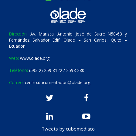
Dirección:
Av. Mariscal Antonio José de Sucre N58-63 y
Fernández Salvador Edif. Olade – San Carlos, Quito –
Ecuador.
Web:
www.olade.org
Teléfono:
(593 2) 259 8122 / 2598 280
Correo:
centro.documentacion@olade.org
Tweets by cubemediaco