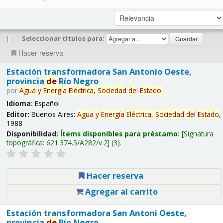
|
|
Seleccionar títulos para:
Hacer reserva
Estación transformadora San Antonio Oeste,
provincia
de
Río Negro
por
Agua
y
Energía
Eléctrica,
Sociedad
de
l
Estado
.
Idioma:
Español
Editor:
Buenos Aires:
Agua
y
Energía
Eléctrica,
Sociedad
de
l
Estado
,
1988
Disponibilidad:
Ítems disponibles para préstamo:
Signatura
topográfica:
621.374.5/A282/v.2
(3).
Hacer reserva
Agregar al carrito
Estación transformadora San Antoni Oeste,
provincia
de
Río Negro