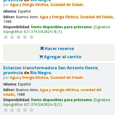
por
Agua
y
Energía
Eléctrica,
Sociedad
de
l
Estado
.
Idioma:
Español
Editor:
Buenos Aires:
Agua
y
Energía
Eléctrica,
Sociedad
de
l
Estado
,
1988
Disponibilidad:
Ítems disponibles para préstamo:
Signatura
topográfica:
621.374.5/A282/v.4
(1).
Hacer reserva
Agregar al carrito
Estacion transformadora San Antonio Oeste,
provincia
de
Río Negro.
por
Agua
y
Energía
Eléctrica,
Sociedad
de
l
Estado
.
Idioma:
Español
Editor:
Buenos Aires:
Agua
y
energía
eléctrica,
sociedad
de
l
estado
, 1988
Disponibilidad:
Ítems disponibles para préstamo:
Signatura
topográfica:
621.374.5/A282/v.3
(1).