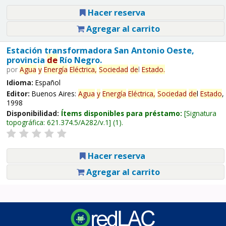
Hacer reserva
Agregar al carrito
Estación transformadora San Antonio Oeste,
provincia
de
Río Negro.
por
Agua
y
Energía
Eléctrica,
Sociedad
de
l
Estado
.
Idioma:
Español
Editor:
Buenos Aires:
Agua
y
Energía
Eléctrica,
Sociedad
de
l
Estado
,
1998
Disponibilidad:
Ítems disponibles para préstamo:
Signatura
topográfica:
621.374.5/A282/v.1
(1).
Hacer reserva
Agregar al carrito