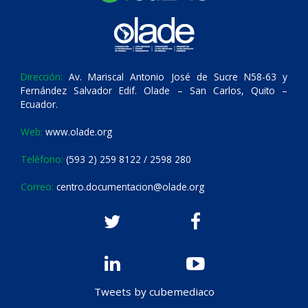
Dirección:
Av. Mariscal Antonio José de Sucre N58-63 y
Fernández Salvador Edif. Olade – San Carlos, Quito –
Ecuador.
Web:
www.olade.org
Teléfono:
(593 2) 259 8122 / 2598 280
Correo:
centro.documentacion@olade.org
Tweets by cubemediaco