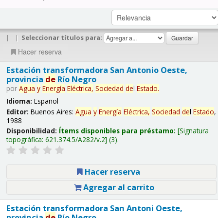
|
|
Seleccionar títulos para:
Hacer reserva
Estación transformadora San Antonio Oeste,
provincia
de
Río Negro
por
Agua
y
Energía
Eléctrica,
Sociedad
de
l
Estado
.
Idioma:
Español
Editor:
Buenos Aires:
Agua
y
Energía
Eléctrica,
Sociedad
de
l
Estado
,
1988
Disponibilidad:
Ítems disponibles para préstamo:
Signatura
topográfica:
621.374.5/A282/v.2
(3).
Hacer reserva
Agregar al carrito
Estación transformadora San Antoni Oeste,
provincia
de
Río Negro