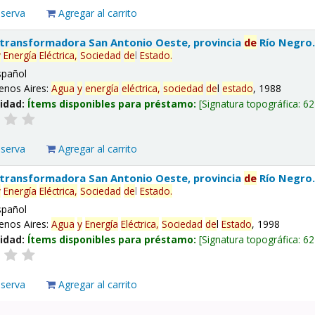
eserva
Agregar al carrito
 transformadora San Antonio Oeste, provincia
de
Río Negro
y
Energía
Eléctrica,
Sociedad
de
l
Estado
.
spañol
enos Aires:
Agua
y
energía
eléctrica,
sociedad
de
l
estado
, 1988
lidad:
Ítems disponibles para préstamo:
Signatura topográfica:
62
eserva
Agregar al carrito
 transformadora San Antonio Oeste, provincia
de
Río Negro
y
Energía
Eléctrica,
Sociedad
de
l
Estado
.
spañol
enos Aires:
Agua
y
Energía
Eléctrica,
Sociedad
de
l
Estado
, 1998
lidad:
Ítems disponibles para préstamo:
Signatura topográfica:
62
eserva
Agregar al carrito