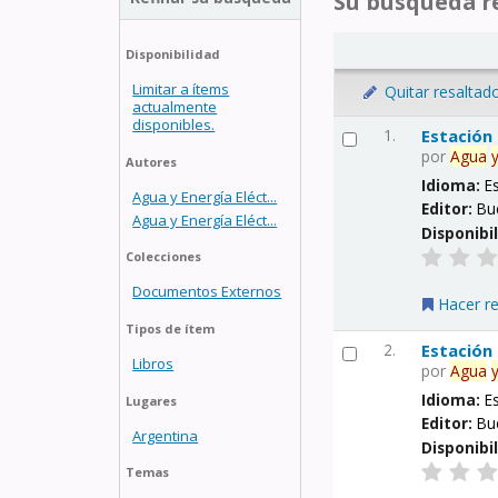
Su búsqueda re
Disponibilidad
Limitar a ítems
Quitar resaltad
actualmente
disponibles.
1.
Estación
por
Agua
Autores
Idioma:
E
Agua y Energía Eléct...
Editor:
Bu
Agua y Energía Eléct...
Disponibi
Colecciones
Documentos Externos
Hacer r
Tipos de ítem
2.
Estación
Libros
por
Agua
Idioma:
E
Lugares
Editor:
Bu
Argentina
Disponibi
Temas