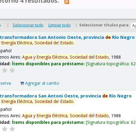
tornó 4 resultados.
|
Seleccionar todo
Limpiar todo
|
Seleccionar títulos para:
o
 transformadora San Antonio Oeste, provincia
de
Río Negro
y
Energía
Eléctrica,
Sociedad
de
l
Estado
.
spañol
enos Aires:
Agua
y
Energía
Eléctrica,
Sociedad
de
l
Estado
, 1988
lidad:
Ítems disponibles para préstamo:
Signatura topográfica:
62
eserva
Agregar al carrito
 transformadora San Antoni Oeste, provincia
de
Río Negro
y
Energía
Eléctrica,
Sociedad
de
l
Estado
.
spañol
enos Aires:
Agua
y
Energía
Eléctrica,
Sociedad
de
l
Estado
, 1988
lidad:
Ítems disponibles para préstamo:
Signatura topográfica:
62