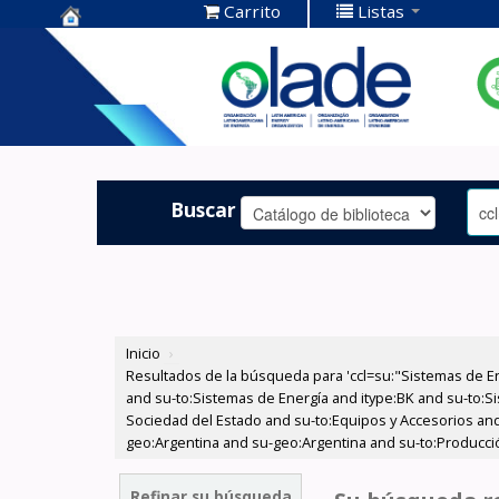
Carrito
Listas
Centro de
Documentación
OLADE -
Buscar
Inicio
›
Resultados de la búsqueda para 'ccl=su:"Sistemas de E
and su-to:Sistemas de Energía and itype:BK and su-to:Si
Sociedad del Estado and su-to:Equipos y Accesorios and
geo:Argentina and su-geo:Argentina and su-to:Producci
Refinar su búsqueda