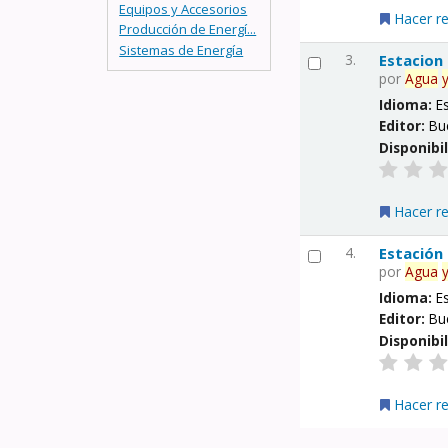
Equipos y Accesorios
Hacer r
Producción de Energí...
Sistemas de Energía
3.
Estacion
por
Agua
Idioma:
E
Editor:
Bu
Disponibi
Hacer r
4.
Estación
por
Agua
Idioma:
E
Editor:
Bu
Disponibi
Hacer r