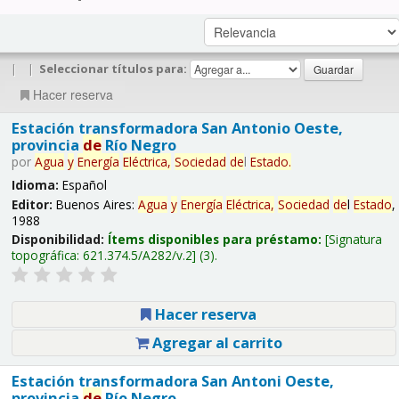
|
|
Seleccionar títulos para:
Hacer reserva
Estación transformadora San Antonio Oeste,
provincia
de
Río Negro
por
Agua
y
Energía
Eléctrica,
Sociedad
de
l
Estado
.
Idioma:
Español
Editor:
Buenos Aires:
Agua
y
Energía
Eléctrica,
Sociedad
de
l
Estado
,
1988
Disponibilidad:
Ítems disponibles para préstamo:
Signatura
topográfica:
621.374.5/A282/v.2
(3).
Hacer reserva
Agregar al carrito
Estación transformadora San Antoni Oeste,
provincia
de
Río Negro