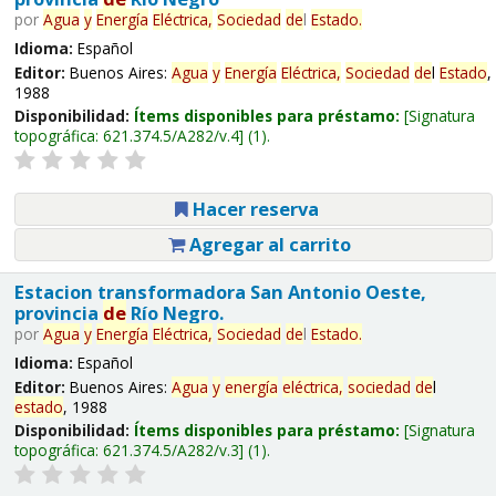
por
Agua
y
Energía
Eléctrica,
Sociedad
de
l
Estado
.
Idioma:
Español
Editor:
Buenos Aires:
Agua
y
Energía
Eléctrica,
Sociedad
de
l
Estado
,
1988
Disponibilidad:
Ítems disponibles para préstamo:
Signatura
topográfica:
621.374.5/A282/v.4
(1).
Hacer reserva
Agregar al carrito
Estacion transformadora San Antonio Oeste,
provincia
de
Río Negro.
por
Agua
y
Energía
Eléctrica,
Sociedad
de
l
Estado
.
Idioma:
Español
Editor:
Buenos Aires:
Agua
y
energía
eléctrica,
sociedad
de
l
estado
, 1988
Disponibilidad:
Ítems disponibles para préstamo:
Signatura
topográfica:
621.374.5/A282/v.3
(1).