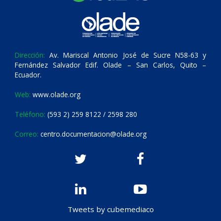
Dirección:
Av. Mariscal Antonio José de Sucre N58-63 y
Fernández Salvador Edif. Olade – San Carlos, Quito –
Ecuador.
Web:
www.olade.org
Teléfono:
(593 2) 259 8122 / 2598 280
Correo:
centro.documentacion@olade.org
Tweets by cubemediaco