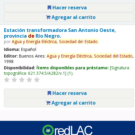
Hacer reserva
Agregar al carrito
Estación transformadora San Antonio Oeste,
provincia
de
Río Negro.
por
Agua
y
Energía
Eléctrica,
Sociedad
de
l
Estado
.
Idioma:
Español
Editor:
Buenos Aires:
Agua
y
Energía
Eléctrica,
Sociedad
de
l
Estado
,
1998
Disponibilidad:
Ítems disponibles para préstamo:
Signatura
topográfica:
621.374.5/A282/v.1
(1).
Hacer reserva
Agregar al carrito