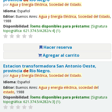
por
Agua
y
Energía
Eléctrica,
Sociedad
de
l
Estado
.
Idioma:
Español
Editor:
Buenos Aires:
Agua
y
Energía
Eléctrica,
Sociedad
de
l
Estado
,
1988
Disponibilidad:
Ítems disponibles para préstamo:
Signatura
topográfica:
621.374.5/A282/v.4
(1).
Hacer reserva
Agregar al carrito
Estacion transformadora San Antonio Oeste,
provincia
de
Río Negro.
por
Agua
y
Energía
Eléctrica,
Sociedad
de
l
Estado
.
Idioma:
Español
Editor:
Buenos Aires:
Agua
y
energía
eléctrica,
sociedad
de
l
estado
, 1988
Disponibilidad:
Ítems disponibles para préstamo:
Signatura
topográfica:
621.374.5/A282/v.3
(1).