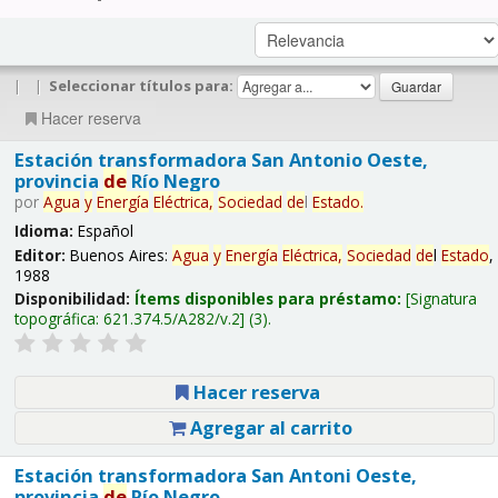
|
|
Seleccionar títulos para:
Hacer reserva
Estación transformadora San Antonio Oeste,
provincia
de
Río Negro
por
Agua
y
Energía
Eléctrica,
Sociedad
de
l
Estado
.
Idioma:
Español
Editor:
Buenos Aires:
Agua
y
Energía
Eléctrica,
Sociedad
de
l
Estado
,
1988
Disponibilidad:
Ítems disponibles para préstamo:
Signatura
topográfica:
621.374.5/A282/v.2
(3).
Hacer reserva
Agregar al carrito
Estación transformadora San Antoni Oeste,
provincia
de
Río Negro