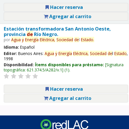
Hacer reserva
Agregar al carrito
Estación transformadora San Antonio Oeste,
provincia
de
Río Negro.
por
Agua
y
Energía
Eléctrica,
Sociedad
de
l
Estado
.
Idioma:
Español
Editor:
Buenos Aires:
Agua
y
Energía
Eléctrica,
Sociedad
de
l
Estado
,
1998
Disponibilidad:
Ítems disponibles para préstamo:
Signatura
topográfica:
621.374.5/A282/v.1
(1).
Hacer reserva
Agregar al carrito