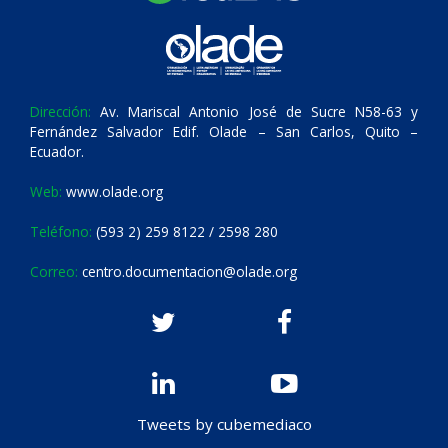
Dirección:
Av. Mariscal Antonio José de Sucre N58-63 y
Fernández Salvador Edif. Olade – San Carlos, Quito –
Ecuador.
Web:
www.olade.org
Teléfono:
(593 2) 259 8122 / 2598 280
Correo:
centro.documentacion@olade.org
Tweets by cubemediaco