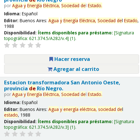
por
Agua
y
Energía
Eléctrica,
Sociedad
de
l
Estado
.
Idioma:
Español
Editor:
Buenos Aires:
Agua
y
Energía
Eléctrica,
Sociedad
de
l
Estado
,
1988
Disponibilidad:
Ítems disponibles para préstamo:
Signatura
topográfica:
621.374.5/A282/v.4
(1).
Hacer reserva
Agregar al carrito
Estacion transformadora San Antonio Oeste,
provincia
de
Río Negro.
por
Agua
y
Energía
Eléctrica,
Sociedad
de
l
Estado
.
Idioma:
Español
Editor:
Buenos Aires:
Agua
y
energía
eléctrica,
sociedad
de
l
estado
, 1988
Disponibilidad:
Ítems disponibles para préstamo:
Signatura
topográfica:
621.374.5/A282/v.3
(1).