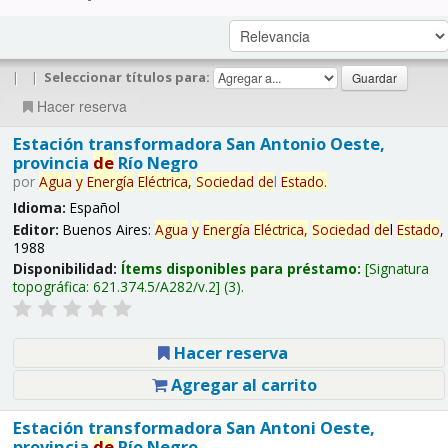
|
|
Seleccionar títulos para:
Hacer reserva
Estación transformadora San Antonio Oeste,
provincia
de
Río Negro
por
Agua
y
Energía
Eléctrica,
Sociedad
de
l
Estado
.
Idioma:
Español
Editor:
Buenos Aires:
Agua
y
Energía
Eléctrica,
Sociedad
de
l
Estado
,
1988
Disponibilidad:
Ítems disponibles para préstamo:
Signatura
topográfica:
621.374.5/A282/v.2
(3).
Hacer reserva
Agregar al carrito
Estación transformadora San Antoni Oeste,
provincia
de
Río Negro