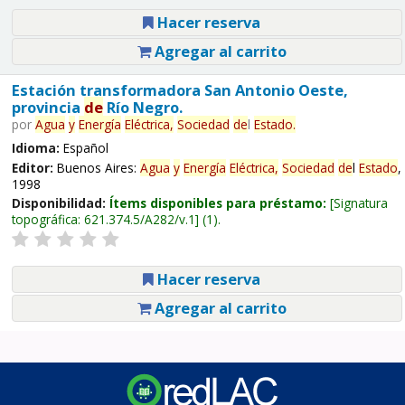
Hacer reserva
Agregar al carrito
Estación transformadora San Antonio Oeste,
provincia
de
Río Negro.
por
Agua
y
Energía
Eléctrica,
Sociedad
de
l
Estado
.
Idioma:
Español
Editor:
Buenos Aires:
Agua
y
Energía
Eléctrica,
Sociedad
de
l
Estado
,
1998
Disponibilidad:
Ítems disponibles para préstamo:
Signatura
topográfica:
621.374.5/A282/v.1
(1).
Hacer reserva
Agregar al carrito