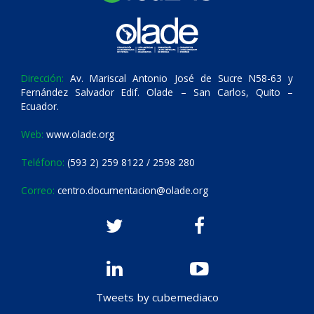
Dirección:
Av. Mariscal Antonio José de Sucre N58-63 y
Fernández Salvador Edif. Olade – San Carlos, Quito –
Ecuador.
Web:
www.olade.org
Teléfono:
(593 2) 259 8122 / 2598 280
Correo:
centro.documentacion@olade.org
Tweets by cubemediaco