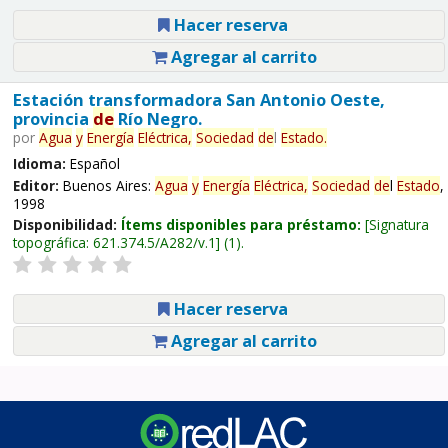
Hacer reserva
Agregar al carrito
Estación transformadora San Antonio Oeste,
provincia
de
Río Negro.
por
Agua
y
Energía
Eléctrica,
Sociedad
de
l
Estado
.
Idioma:
Español
Editor:
Buenos Aires:
Agua
y
Energía
Eléctrica,
Sociedad
de
l
Estado
,
1998
Disponibilidad:
Ítems disponibles para préstamo:
Signatura
topográfica:
621.374.5/A282/v.1
(1).
Hacer reserva
Agregar al carrito