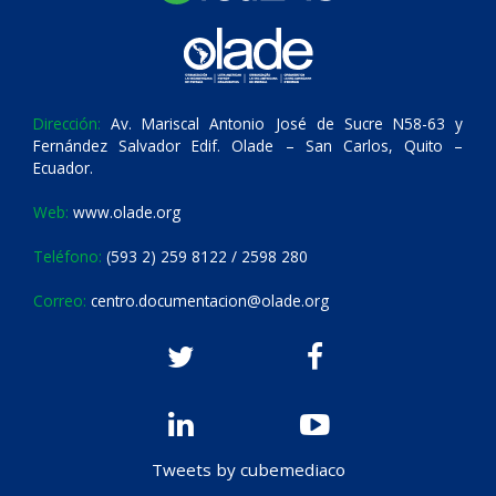
Dirección:
Av. Mariscal Antonio José de Sucre N58-63 y
Fernández Salvador Edif. Olade – San Carlos, Quito –
Ecuador.
Web:
www.olade.org
Teléfono:
(593 2) 259 8122 / 2598 280
Correo:
centro.documentacion@olade.org
Tweets by cubemediaco