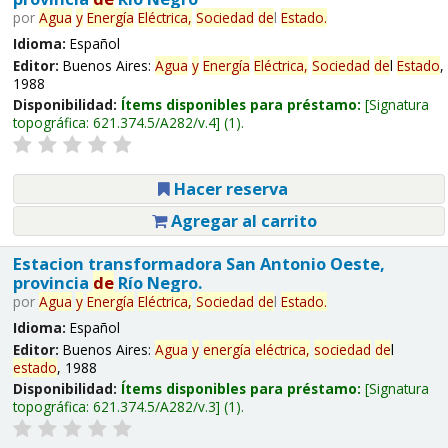
por
Agua
y
Energía
Eléctrica,
Sociedad
de
l
Estado
.
Idioma:
Español
Editor:
Buenos Aires:
Agua
y
Energía
Eléctrica,
Sociedad
de
l
Estado
,
1988
Disponibilidad:
Ítems disponibles para préstamo:
Signatura
topográfica:
621.374.5/A282/v.4
(1).
Hacer reserva
Agregar al carrito
Estacion transformadora San Antonio Oeste,
provincia
de
Río Negro.
por
Agua
y
Energía
Eléctrica,
Sociedad
de
l
Estado
.
Idioma:
Español
Editor:
Buenos Aires:
Agua
y
energía
eléctrica,
sociedad
de
l
estado
, 1988
Disponibilidad:
Ítems disponibles para préstamo:
Signatura
topográfica:
621.374.5/A282/v.3
(1).