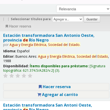
|
|
Seleccionar títulos para:
Hacer reserva
Estación transformadora San Antonio Oeste,
provincia
de
Río Negro
por
Agua
y
Energía
Eléctrica,
Sociedad
de
l
Estado
.
Idioma:
Español
Editor:
Buenos Aires:
Agua
y
Energía
Eléctrica,
Sociedad
de
l
Estado
,
1988
Disponibilidad:
Ítems disponibles para préstamo:
Signatura
topográfica:
621.374.5/A282/v.2
(3).
Hacer reserva
Agregar al carrito
Estación transformadora San Antoni Oeste,
provincia
de
Río Negro