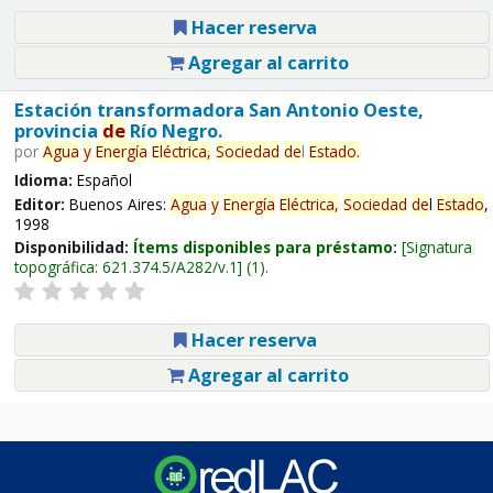
Hacer reserva
Agregar al carrito
Estación transformadora San Antonio Oeste,
provincia
de
Río Negro.
por
Agua
y
Energía
Eléctrica,
Sociedad
de
l
Estado
.
Idioma:
Español
Editor:
Buenos Aires:
Agua
y
Energía
Eléctrica,
Sociedad
de
l
Estado
,
1998
Disponibilidad:
Ítems disponibles para préstamo:
Signatura
topográfica:
621.374.5/A282/v.1
(1).
Hacer reserva
Agregar al carrito