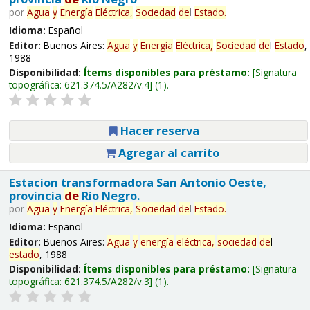
por
Agua
y
Energía
Eléctrica,
Sociedad
de
l
Estado
.
Idioma:
Español
Editor:
Buenos Aires:
Agua
y
Energía
Eléctrica,
Sociedad
de
l
Estado
,
1988
Disponibilidad:
Ítems disponibles para préstamo:
Signatura
topográfica:
621.374.5/A282/v.4
(1).
Hacer reserva
Agregar al carrito
Estacion transformadora San Antonio Oeste,
provincia
de
Río Negro.
por
Agua
y
Energía
Eléctrica,
Sociedad
de
l
Estado
.
Idioma:
Español
Editor:
Buenos Aires:
Agua
y
energía
eléctrica,
sociedad
de
l
estado
, 1988
Disponibilidad:
Ítems disponibles para préstamo:
Signatura
topográfica:
621.374.5/A282/v.3
(1).