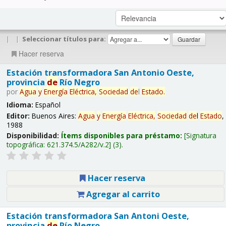
|
|
Seleccionar títulos para:
Hacer reserva
Estación transformadora San Antonio Oeste,
provincia
de
Río Negro
por
Agua
y
Energía
Eléctrica,
Sociedad
de
l
Estado
.
Idioma:
Español
Editor:
Buenos Aires:
Agua
y
Energía
Eléctrica,
Sociedad
de
l
Estado
,
1988
Disponibilidad:
Ítems disponibles para préstamo:
Signatura
topográfica:
621.374.5/A282/v.2
(3).
Hacer reserva
Agregar al carrito
Estación transformadora San Antoni Oeste,
provincia
de
Río Negro