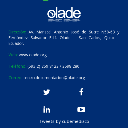
Dirección:
Av. Mariscal Antonio José de Sucre N58-63 y
Fernández Salvador Edif. Olade – San Carlos, Quito –
Ecuador.
Web:
www.olade.org
Teléfono:
(593 2) 259 8122 / 2598 280
Correo:
centro.documentacion@olade.org
Tweets by cubemediaco