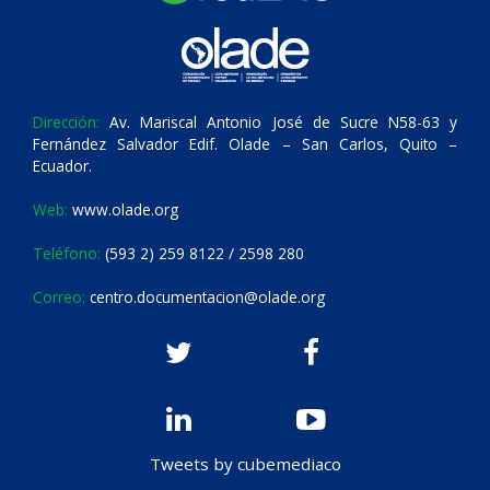
Dirección:
Av. Mariscal Antonio José de Sucre N58-63 y
Fernández Salvador Edif. Olade – San Carlos, Quito –
Ecuador.
Web:
www.olade.org
Teléfono:
(593 2) 259 8122 / 2598 280
Correo:
centro.documentacion@olade.org
Tweets by cubemediaco