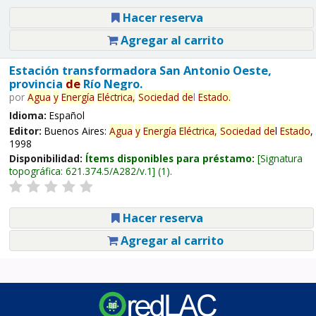
Hacer reserva
Agregar al carrito
Estación transformadora San Antonio Oeste,
provincia
de
Río Negro.
por
Agua
y
Energía
Eléctrica,
Sociedad
de
l
Estado
.
Idioma:
Español
Editor:
Buenos Aires:
Agua
y
Energía
Eléctrica,
Sociedad
de
l
Estado
,
1998
Disponibilidad:
Ítems disponibles para préstamo:
Signatura
topográfica:
621.374.5/A282/v.1
(1).
Hacer reserva
Agregar al carrito