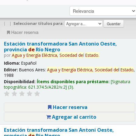
|
|
Seleccionar títulos para:
Hacer reserva
Estación transformadora San Antonio Oeste,
provincia
de
Río Negro
por
Agua
y
Energía
Eléctrica,
Sociedad
de
l
Estado
.
Idioma:
Español
Editor:
Buenos Aires:
Agua
y
Energía
Eléctrica,
Sociedad
de
l
Estado
,
1988
Disponibilidad:
Ítems disponibles para préstamo:
Signatura
topográfica:
621.374.5/A282/v.2
(3).
Hacer reserva
Agregar al carrito
Estación transformadora San Antoni Oeste,
provincia
de
Río Negro