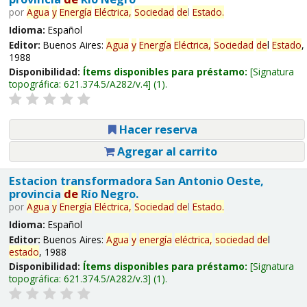
por
Agua
y
Energía
Eléctrica,
Sociedad
de
l
Estado
.
Idioma:
Español
Editor:
Buenos Aires:
Agua
y
Energía
Eléctrica,
Sociedad
de
l
Estado
,
1988
Disponibilidad:
Ítems disponibles para préstamo:
Signatura
topográfica:
621.374.5/A282/v.4
(1).
Hacer reserva
Agregar al carrito
Estacion transformadora San Antonio Oeste,
provincia
de
Río Negro.
por
Agua
y
Energía
Eléctrica,
Sociedad
de
l
Estado
.
Idioma:
Español
Editor:
Buenos Aires:
Agua
y
energía
eléctrica,
sociedad
de
l
estado
, 1988
Disponibilidad:
Ítems disponibles para préstamo:
Signatura
topográfica:
621.374.5/A282/v.3
(1).