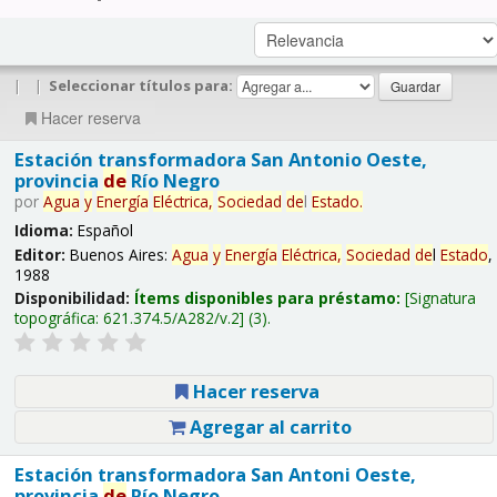
|
|
Seleccionar títulos para:
Hacer reserva
Estación transformadora San Antonio Oeste,
provincia
de
Río Negro
por
Agua
y
Energía
Eléctrica,
Sociedad
de
l
Estado
.
Idioma:
Español
Editor:
Buenos Aires:
Agua
y
Energía
Eléctrica,
Sociedad
de
l
Estado
,
1988
Disponibilidad:
Ítems disponibles para préstamo:
Signatura
topográfica:
621.374.5/A282/v.2
(3).
Hacer reserva
Agregar al carrito
Estación transformadora San Antoni Oeste,
provincia
de
Río Negro