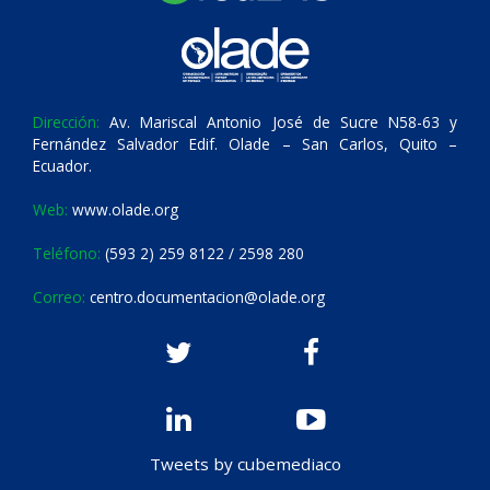
Dirección:
Av. Mariscal Antonio José de Sucre N58-63 y
Fernández Salvador Edif. Olade – San Carlos, Quito –
Ecuador.
Web:
www.olade.org
Teléfono:
(593 2) 259 8122 / 2598 280
Correo:
centro.documentacion@olade.org
Tweets by cubemediaco