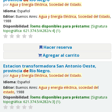
por
Agua
y
Energía
Eléctrica,
Sociedad
de
l
Estado
.
Idioma:
Español
Editor:
Buenos Aires:
Agua
y
Energía
Eléctrica,
Sociedad
de
l
Estado
,
1988
Disponibilidad:
Ítems disponibles para préstamo:
Signatura
topográfica:
621.374.5/A282/v.4
(1).
Hacer reserva
Agregar al carrito
Estacion transformadora San Antonio Oeste,
provincia
de
Río Negro.
por
Agua
y
Energía
Eléctrica,
Sociedad
de
l
Estado
.
Idioma:
Español
Editor:
Buenos Aires:
Agua
y
energía
eléctrica,
sociedad
de
l
estado
, 1988
Disponibilidad:
Ítems disponibles para préstamo:
Signatura
topográfica:
621.374.5/A282/v.3
(1).