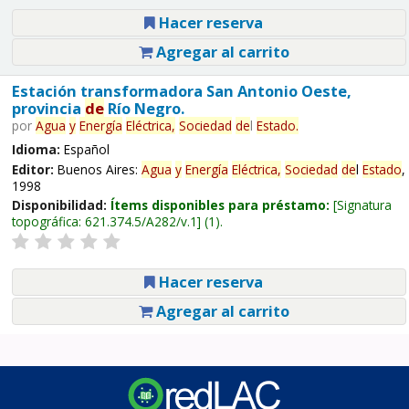
Hacer reserva
Agregar al carrito
Estación transformadora San Antonio Oeste,
provincia
de
Río Negro.
por
Agua
y
Energía
Eléctrica,
Sociedad
de
l
Estado
.
Idioma:
Español
Editor:
Buenos Aires:
Agua
y
Energía
Eléctrica,
Sociedad
de
l
Estado
,
1998
Disponibilidad:
Ítems disponibles para préstamo:
Signatura
topográfica:
621.374.5/A282/v.1
(1).
Hacer reserva
Agregar al carrito