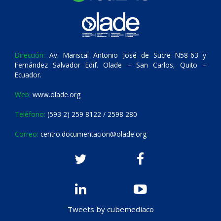
Dirección:
Av. Mariscal Antonio José de Sucre N58-63 y
Fernández Salvador Edif. Olade – San Carlos, Quito –
Ecuador.
Web:
www.olade.org
Teléfono:
(593 2) 259 8122 / 2598 280
Correo:
centro.documentacion@olade.org
Tweets by cubemediaco