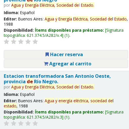
por
Agua
y
Energía
Eléctrica,
Sociedad
de
l
Estado
.
Idioma:
Español
Editor:
Buenos Aires:
Agua
y
Energía
Eléctrica,
Sociedad
de
l
Estado
,
1988
Disponibilidad:
Ítems disponibles para préstamo:
Signatura
topográfica:
621.374.5/A282/v.4
(1).
Hacer reserva
Agregar al carrito
Estacion transformadora San Antonio Oeste,
provincia
de
Río Negro.
por
Agua
y
Energía
Eléctrica,
Sociedad
de
l
Estado
.
Idioma:
Español
Editor:
Buenos Aires:
Agua
y
energía
eléctrica,
sociedad
de
l
estado
, 1988
Disponibilidad:
Ítems disponibles para préstamo:
Signatura
topográfica:
621.374.5/A282/v.3
(1).