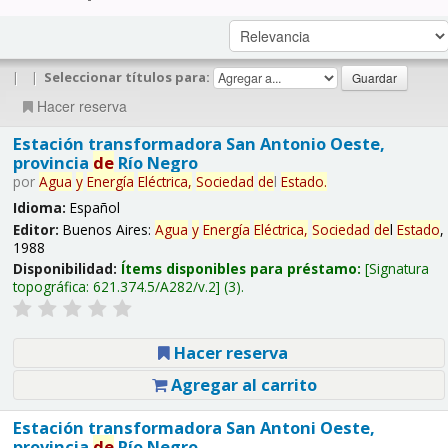
|
|
Seleccionar títulos para:
Hacer reserva
Estación transformadora San Antonio Oeste,
provincia
de
Río Negro
por
Agua
y
Energía
Eléctrica,
Sociedad
de
l
Estado
.
Idioma:
Español
Editor:
Buenos Aires:
Agua
y
Energía
Eléctrica,
Sociedad
de
l
Estado
,
1988
Disponibilidad:
Ítems disponibles para préstamo:
Signatura
topográfica:
621.374.5/A282/v.2
(3).
Hacer reserva
Agregar al carrito
Estación transformadora San Antoni Oeste,
provincia
de
Río Negro