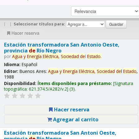
|
|
Seleccionar títulos para:
Hacer reserva
Estación transformadora San Antonio Oeste,
provincia
de
Río Negro
por
Agua
y
Energía
Eléctrica,
Sociedad
de
l
Estado
.
Idioma:
Español
Editor:
Buenos Aires:
Agua
y
Energía
Eléctrica,
Sociedad
de
l
Estado
,
1988
Disponibilidad:
Ítems disponibles para préstamo:
Signatura
topográfica:
621.374.5/A282/v.2
(3).
Hacer reserva
Agregar al carrito
Estación transformadora San Antoni Oeste,
provincia
de
Río Negro