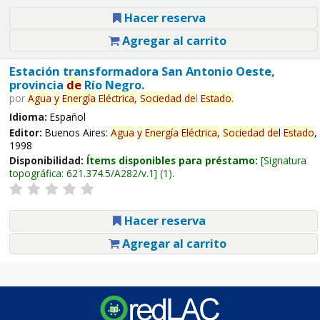
Hacer reserva
Agregar al carrito
Estación transformadora San Antonio Oeste,
provincia
de
Río Negro.
por
Agua
y
Energía
Eléctrica,
Sociedad
de
l
Estado
.
Idioma:
Español
Editor:
Buenos Aires:
Agua
y
Energía
Eléctrica,
Sociedad
de
l
Estado
,
1998
Disponibilidad:
Ítems disponibles para préstamo:
Signatura
topográfica:
621.374.5/A282/v.1
(1).
Hacer reserva
Agregar al carrito