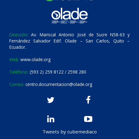
Dirección:
Av. Mariscal Antonio José de Sucre N58-63 y
Fernández Salvador Edif. Olade – San Carlos, Quito –
Ecuador.
Web:
www.olade.org
Teléfono:
(593 2) 259 8122 / 2598 280
Correo:
centro.documentacion@olade.org
Tweets by cubemediaco