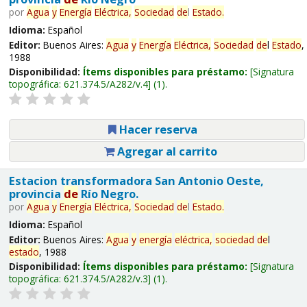
por
Agua
y
Energía
Eléctrica,
Sociedad
de
l
Estado
.
Idioma:
Español
Editor:
Buenos Aires:
Agua
y
Energía
Eléctrica,
Sociedad
de
l
Estado
,
1988
Disponibilidad:
Ítems disponibles para préstamo:
Signatura
topográfica:
621.374.5/A282/v.4
(1).
Hacer reserva
Agregar al carrito
Estacion transformadora San Antonio Oeste,
provincia
de
Río Negro.
por
Agua
y
Energía
Eléctrica,
Sociedad
de
l
Estado
.
Idioma:
Español
Editor:
Buenos Aires:
Agua
y
energía
eléctrica,
sociedad
de
l
estado
, 1988
Disponibilidad:
Ítems disponibles para préstamo:
Signatura
topográfica:
621.374.5/A282/v.3
(1).