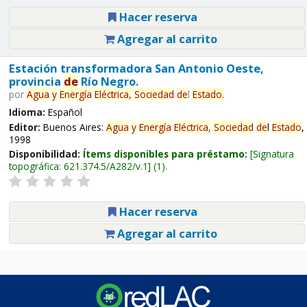
Hacer reserva
Agregar al carrito
Estación transformadora San Antonio Oeste,
provincia
de
Río Negro.
por
Agua
y
Energía
Eléctrica,
Sociedad
de
l
Estado
.
Idioma:
Español
Editor:
Buenos Aires:
Agua
y
Energía
Eléctrica,
Sociedad
de
l
Estado
,
1998
Disponibilidad:
Ítems disponibles para préstamo:
Signatura
topográfica:
621.374.5/A282/v.1
(1).
Hacer reserva
Agregar al carrito