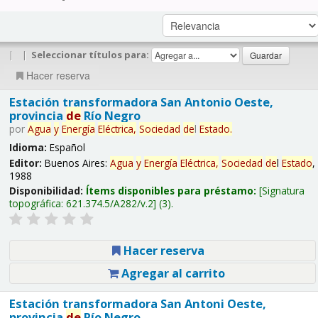
|
|
Seleccionar títulos para:
Hacer reserva
Estación transformadora San Antonio Oeste,
provincia
de
Río Negro
por
Agua
y
Energía
Eléctrica,
Sociedad
de
l
Estado
.
Idioma:
Español
Editor:
Buenos Aires:
Agua
y
Energía
Eléctrica,
Sociedad
de
l
Estado
,
1988
Disponibilidad:
Ítems disponibles para préstamo:
Signatura
topográfica:
621.374.5/A282/v.2
(3).
Hacer reserva
Agregar al carrito
Estación transformadora San Antoni Oeste,
provincia
de
Río Negro