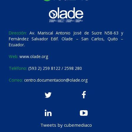
Dirección:
Av. Mariscal Antonio José de Sucre N58-63 y
Fernández Salvador Edif. Olade – San Carlos, Quito –
Ecuador.
Web:
www.olade.org
Teléfono:
(593 2) 259 8122 / 2598 280
Correo:
centro.documentacion@olade.org
Tweets by cubemediaco