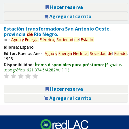
Hacer reserva
Agregar al carrito
Estación transformadora San Antonio Oeste,
provincia
de
Río Negro.
por
Agua
y
Energía
Eléctrica,
Sociedad
de
l
Estado
.
Idioma:
Español
Editor:
Buenos Aires:
Agua
y
Energía
Eléctrica,
Sociedad
de
l
Estado
,
1998
Disponibilidad:
Ítems disponibles para préstamo:
Signatura
topográfica:
621.374.5/A282/v.1
(1).
Hacer reserva
Agregar al carrito