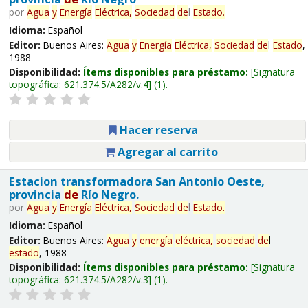
por
Agua
y
Energía
Eléctrica,
Sociedad
de
l
Estado
.
Idioma:
Español
Editor:
Buenos Aires:
Agua
y
Energía
Eléctrica,
Sociedad
de
l
Estado
,
1988
Disponibilidad:
Ítems disponibles para préstamo:
Signatura
topográfica:
621.374.5/A282/v.4
(1).
Hacer reserva
Agregar al carrito
Estacion transformadora San Antonio Oeste,
provincia
de
Río Negro.
por
Agua
y
Energía
Eléctrica,
Sociedad
de
l
Estado
.
Idioma:
Español
Editor:
Buenos Aires:
Agua
y
energía
eléctrica,
sociedad
de
l
estado
, 1988
Disponibilidad:
Ítems disponibles para préstamo:
Signatura
topográfica:
621.374.5/A282/v.3
(1).