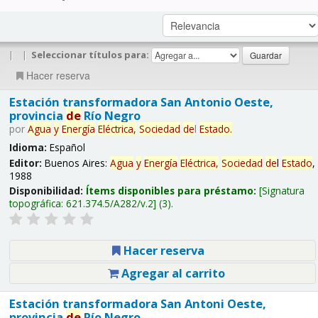
|
|
Seleccionar títulos para:
Hacer reserva
Estación transformadora San Antonio Oeste,
provincia
de
Río Negro
por
Agua
y
Energía
Eléctrica,
Sociedad
de
l
Estado
.
Idioma:
Español
Editor:
Buenos Aires:
Agua
y
Energía
Eléctrica,
Sociedad
de
l
Estado
,
1988
Disponibilidad:
Ítems disponibles para préstamo:
Signatura
topográfica:
621.374.5/A282/v.2
(3).
Hacer reserva
Agregar al carrito
Estación transformadora San Antoni Oeste,
provincia
de
Río Negro