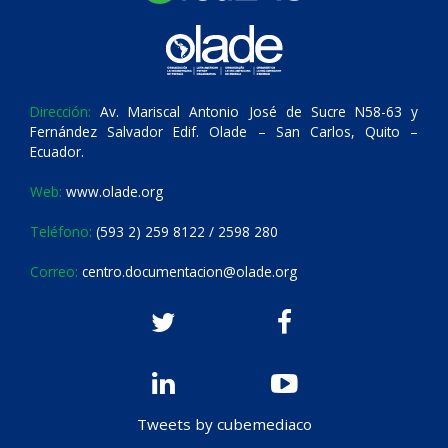
Dirección:
Av. Mariscal Antonio José de Sucre N58-63 y
Fernández Salvador Edif. Olade – San Carlos, Quito –
Ecuador.
Web:
www.olade.org
Teléfono:
(593 2) 259 8122 / 2598 280
Correo:
centro.documentacion@olade.org
Tweets by cubemediaco