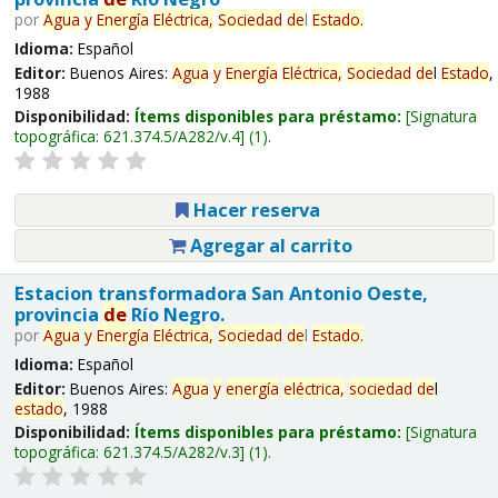
por
Agua
y
Energía
Eléctrica,
Sociedad
de
l
Estado
.
Idioma:
Español
Editor:
Buenos Aires:
Agua
y
Energía
Eléctrica,
Sociedad
de
l
Estado
,
1988
Disponibilidad:
Ítems disponibles para préstamo:
Signatura
topográfica:
621.374.5/A282/v.4
(1).
Hacer reserva
Agregar al carrito
Estacion transformadora San Antonio Oeste,
provincia
de
Río Negro.
por
Agua
y
Energía
Eléctrica,
Sociedad
de
l
Estado
.
Idioma:
Español
Editor:
Buenos Aires:
Agua
y
energía
eléctrica,
sociedad
de
l
estado
, 1988
Disponibilidad:
Ítems disponibles para préstamo:
Signatura
topográfica:
621.374.5/A282/v.3
(1).