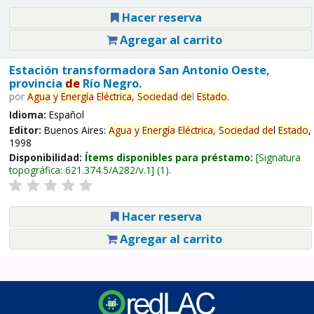
Hacer reserva
Agregar al carrito
Estación transformadora San Antonio Oeste,
provincia
de
Río Negro.
por
Agua
y
Energía
Eléctrica,
Sociedad
de
l
Estado
.
Idioma:
Español
Editor:
Buenos Aires:
Agua
y
Energía
Eléctrica,
Sociedad
de
l
Estado
,
1998
Disponibilidad:
Ítems disponibles para préstamo:
Signatura
topográfica:
621.374.5/A282/v.1
(1).
Hacer reserva
Agregar al carrito