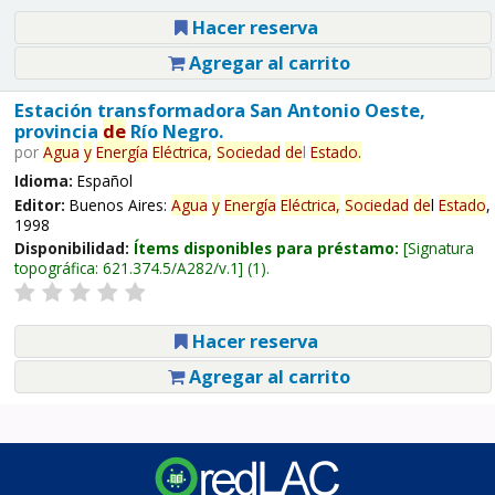
Hacer reserva
Agregar al carrito
Estación transformadora San Antonio Oeste,
provincia
de
Río Negro.
por
Agua
y
Energía
Eléctrica,
Sociedad
de
l
Estado
.
Idioma:
Español
Editor:
Buenos Aires:
Agua
y
Energía
Eléctrica,
Sociedad
de
l
Estado
,
1998
Disponibilidad:
Ítems disponibles para préstamo:
Signatura
topográfica:
621.374.5/A282/v.1
(1).
Hacer reserva
Agregar al carrito