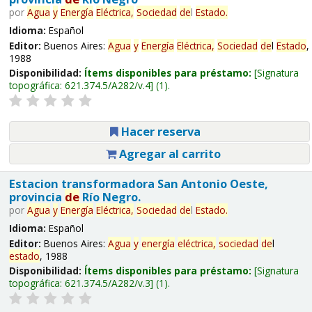
por
Agua
y
Energía
Eléctrica,
Sociedad
de
l
Estado
.
Idioma:
Español
Editor:
Buenos Aires:
Agua
y
Energía
Eléctrica,
Sociedad
de
l
Estado
,
1988
Disponibilidad:
Ítems disponibles para préstamo:
Signatura
topográfica:
621.374.5/A282/v.4
(1).
Hacer reserva
Agregar al carrito
Estacion transformadora San Antonio Oeste,
provincia
de
Río Negro.
por
Agua
y
Energía
Eléctrica,
Sociedad
de
l
Estado
.
Idioma:
Español
Editor:
Buenos Aires:
Agua
y
energía
eléctrica,
sociedad
de
l
estado
, 1988
Disponibilidad:
Ítems disponibles para préstamo:
Signatura
topográfica:
621.374.5/A282/v.3
(1).