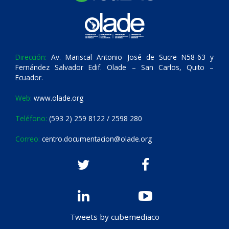
Dirección:
Av. Mariscal Antonio José de Sucre N58-63 y
Fernández Salvador Edif. Olade – San Carlos, Quito –
Ecuador.
Web:
www.olade.org
Teléfono:
(593 2) 259 8122 / 2598 280
Correo:
centro.documentacion@olade.org
Tweets by cubemediaco