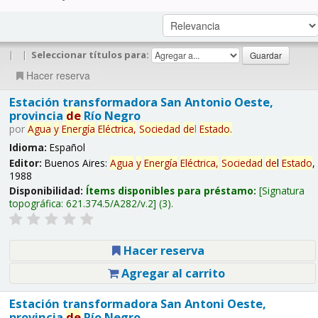
|
|
Seleccionar títulos para:
Hacer reserva
Estación transformadora San Antonio Oeste,
provincia
de
Río Negro
por
Agua
y
Energía
Eléctrica,
Sociedad
de
l
Estado
.
Idioma:
Español
Editor:
Buenos Aires:
Agua
y
Energía
Eléctrica,
Sociedad
de
l
Estado
,
1988
Disponibilidad:
Ítems disponibles para préstamo:
Signatura
topográfica:
621.374.5/A282/v.2
(3).
Hacer reserva
Agregar al carrito
Estación transformadora San Antoni Oeste,
provincia
de
Río Negro