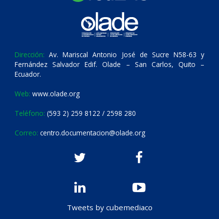
Dirección:
Av. Mariscal Antonio José de Sucre N58-63 y
Fernández Salvador Edif. Olade – San Carlos, Quito –
Ecuador.
Web:
www.olade.org
Teléfono:
(593 2) 259 8122 / 2598 280
Correo:
centro.documentacion@olade.org
Tweets by cubemediaco