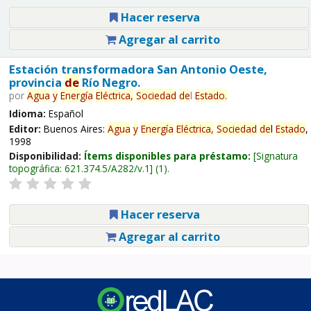
Hacer reserva
Agregar al carrito
Estación transformadora San Antonio Oeste,
provincia
de
Río Negro.
por
Agua
y
Energía
Eléctrica,
Sociedad
de
l
Estado
.
Idioma:
Español
Editor:
Buenos Aires:
Agua
y
Energía
Eléctrica,
Sociedad
de
l
Estado
,
1998
Disponibilidad:
Ítems disponibles para préstamo:
Signatura
topográfica:
621.374.5/A282/v.1
(1).
Hacer reserva
Agregar al carrito