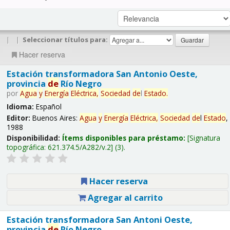
|
|
Seleccionar títulos para:
Hacer reserva
Estación transformadora San Antonio Oeste,
provincia
de
Río Negro
por
Agua
y
Energía
Eléctrica,
Sociedad
de
l
Estado
.
Idioma:
Español
Editor:
Buenos Aires:
Agua
y
Energía
Eléctrica,
Sociedad
de
l
Estado
,
1988
Disponibilidad:
Ítems disponibles para préstamo:
Signatura
topográfica:
621.374.5/A282/v.2
(3).
Hacer reserva
Agregar al carrito
Estación transformadora San Antoni Oeste,
provincia
de
Río Negro