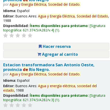
por
Agua
y
Energía
Eléctrica,
Sociedad
de
l
Estado
.
Idioma:
Español
Editor:
Buenos Aires:
Agua
y
Energía
Eléctrica,
Sociedad
de
l
Estado
,
1988
Disponibilidad:
Ítems disponibles para préstamo:
Signatura
topográfica:
621.374.5/A282/v.4
(1).
Hacer reserva
Agregar al carrito
Estacion transformadora San Antonio Oeste,
provincia
de
Río Negro.
por
Agua
y
Energía
Eléctrica,
Sociedad
de
l
Estado
.
Idioma:
Español
Editor:
Buenos Aires:
Agua
y
energía
eléctrica,
sociedad
de
l
estado
, 1988
Disponibilidad:
Ítems disponibles para préstamo:
Signatura
topográfica:
621.374.5/A282/v.3
(1).