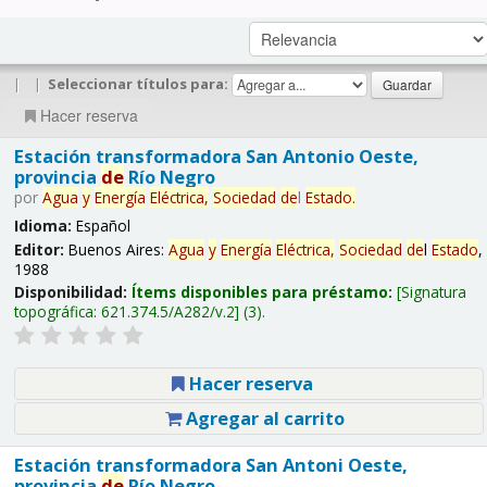
|
|
Seleccionar títulos para:
Hacer reserva
Estación transformadora San Antonio Oeste,
provincia
de
Río Negro
por
Agua
y
Energía
Eléctrica,
Sociedad
de
l
Estado
.
Idioma:
Español
Editor:
Buenos Aires:
Agua
y
Energía
Eléctrica,
Sociedad
de
l
Estado
,
1988
Disponibilidad:
Ítems disponibles para préstamo:
Signatura
topográfica:
621.374.5/A282/v.2
(3).
Hacer reserva
Agregar al carrito
Estación transformadora San Antoni Oeste,
provincia
de
Río Negro