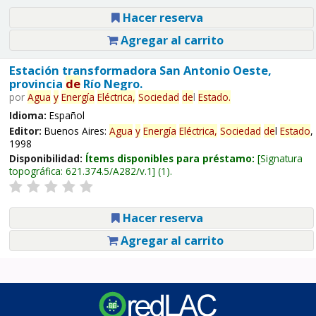
Hacer reserva
Agregar al carrito
Estación transformadora San Antonio Oeste,
provincia
de
Río Negro.
por
Agua
y
Energía
Eléctrica,
Sociedad
de
l
Estado
.
Idioma:
Español
Editor:
Buenos Aires:
Agua
y
Energía
Eléctrica,
Sociedad
de
l
Estado
,
1998
Disponibilidad:
Ítems disponibles para préstamo:
Signatura
topográfica:
621.374.5/A282/v.1
(1).
Hacer reserva
Agregar al carrito