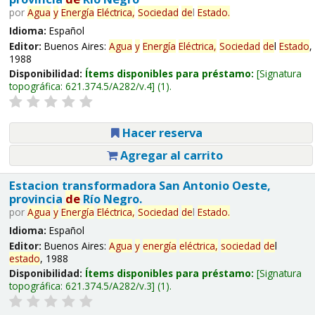
por
Agua
y
Energía
Eléctrica,
Sociedad
de
l
Estado
.
Idioma:
Español
Editor:
Buenos Aires:
Agua
y
Energía
Eléctrica,
Sociedad
de
l
Estado
,
1988
Disponibilidad:
Ítems disponibles para préstamo:
Signatura
topográfica:
621.374.5/A282/v.4
(1).
Hacer reserva
Agregar al carrito
Estacion transformadora San Antonio Oeste,
provincia
de
Río Negro.
por
Agua
y
Energía
Eléctrica,
Sociedad
de
l
Estado
.
Idioma:
Español
Editor:
Buenos Aires:
Agua
y
energía
eléctrica,
sociedad
de
l
estado
, 1988
Disponibilidad:
Ítems disponibles para préstamo:
Signatura
topográfica:
621.374.5/A282/v.3
(1).