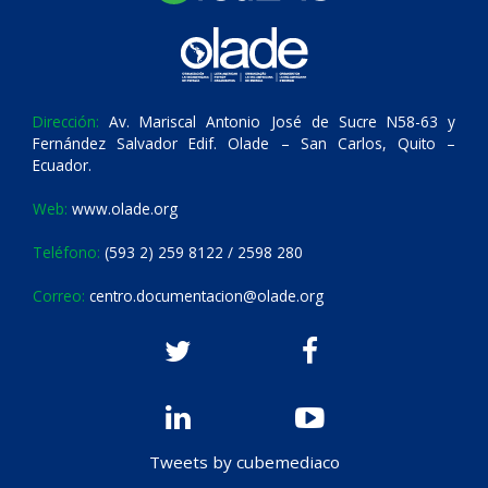
Dirección:
Av. Mariscal Antonio José de Sucre N58-63 y
Fernández Salvador Edif. Olade – San Carlos, Quito –
Ecuador.
Web:
www.olade.org
Teléfono:
(593 2) 259 8122 / 2598 280
Correo:
centro.documentacion@olade.org
Tweets by cubemediaco