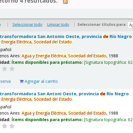
tornó 4 resultados.
|
Seleccionar todo
Limpiar todo
|
Seleccionar títulos para:
o
 transformadora San Antonio Oeste, provincia
de
Río Negro
y
Energía
Eléctrica,
Sociedad
de
l
Estado
.
spañol
enos Aires:
Agua
y
Energía
Eléctrica,
Sociedad
de
l
Estado
, 1988
lidad:
Ítems disponibles para préstamo:
Signatura topográfica:
62
eserva
Agregar al carrito
 transformadora San Antoni Oeste, provincia
de
Río Negro
y
Energía
Eléctrica,
Sociedad
de
l
Estado
.
spañol
enos Aires:
Agua
y
Energía
Eléctrica,
Sociedad
de
l
Estado
, 1988
lidad:
Ítems disponibles para préstamo:
Signatura topográfica:
62