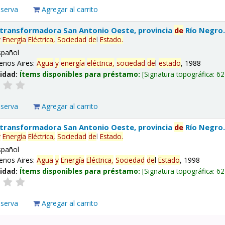
eserva
Agregar al carrito
 transformadora San Antonio Oeste, provincia
de
Río Negro
y
Energía
Eléctrica,
Sociedad
de
l
Estado
.
spañol
enos Aires:
Agua
y
energía
eléctrica,
sociedad
de
l
estado
, 1988
lidad:
Ítems disponibles para préstamo:
Signatura topográfica:
62
eserva
Agregar al carrito
 transformadora San Antonio Oeste, provincia
de
Río Negro
y
Energía
Eléctrica,
Sociedad
de
l
Estado
.
spañol
enos Aires:
Agua
y
Energía
Eléctrica,
Sociedad
de
l
Estado
, 1998
lidad:
Ítems disponibles para préstamo:
Signatura topográfica:
62
eserva
Agregar al carrito