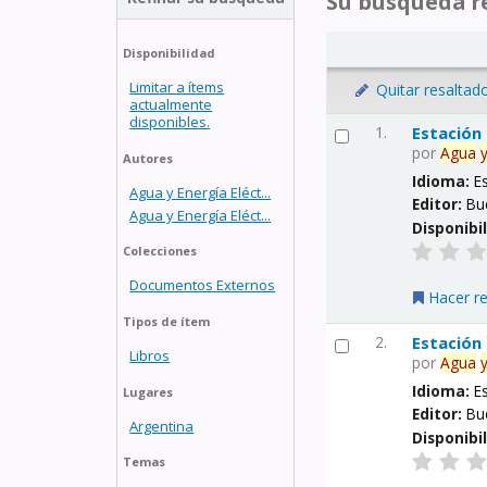
Su búsqueda re
Disponibilidad
Limitar a ítems
Quitar resaltad
actualmente
disponibles.
1.
Estación
por
Agua
Autores
Idioma:
E
Agua y Energía Eléct...
Editor:
Bu
Agua y Energía Eléct...
Disponibi
Colecciones
Documentos Externos
Hacer r
Tipos de ítem
2.
Estación
Libros
por
Agua
Idioma:
E
Lugares
Editor:
Bu
Argentina
Disponibi
Temas