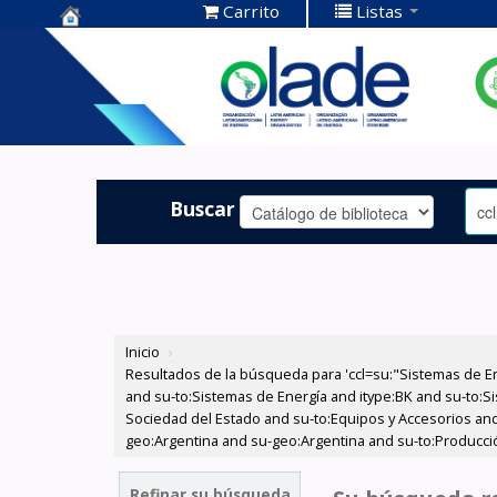
Carrito
Listas
Centro de
Documentación
OLADE -
Buscar
Inicio
›
Resultados de la búsqueda para 'ccl=su:"Sistemas de E
and su-to:Sistemas de Energía and itype:BK and su-to:Si
Sociedad del Estado and su-to:Equipos y Accesorios and
geo:Argentina and su-geo:Argentina and su-to:Producció
Refinar su búsqueda