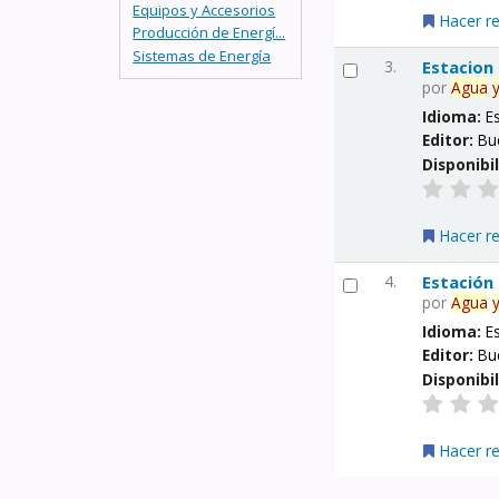
Equipos y Accesorios
Hacer r
Producción de Energí...
Sistemas de Energía
3.
Estacion
por
Agua
Idioma:
E
Editor:
Bu
Disponibi
Hacer r
4.
Estación
por
Agua
Idioma:
E
Editor:
Bu
Disponibi
Hacer r