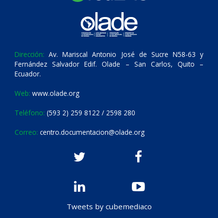
Dirección:
Av. Mariscal Antonio José de Sucre N58-63 y
Fernández Salvador Edif. Olade – San Carlos, Quito –
Ecuador.
Web:
www.olade.org
Teléfono:
(593 2) 259 8122 / 2598 280
Correo:
centro.documentacion@olade.org
Tweets by cubemediaco