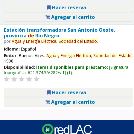
Hacer reserva
Agregar al carrito
Estación transformadora San Antonio Oeste,
provincia
de
Río Negro.
por
Agua
y
Energía
Eléctrica,
Sociedad
de
l
Estado
.
Idioma:
Español
Editor:
Buenos Aires:
Agua
y
Energía
Eléctrica,
Sociedad
de
l
Estado
,
1998
Disponibilidad:
Ítems disponibles para préstamo:
Signatura
topográfica:
621.374.5/A282/v.1
(1).
Hacer reserva
Agregar al carrito