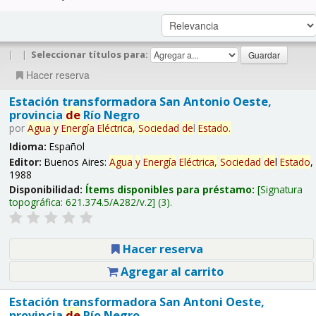
|
|
Seleccionar títulos para:
Hacer reserva
Estación transformadora San Antonio Oeste,
provincia
de
Río Negro
por
Agua
y
Energía
Eléctrica,
Sociedad
de
l
Estado
.
Idioma:
Español
Editor:
Buenos Aires:
Agua
y
Energía
Eléctrica,
Sociedad
de
l
Estado
,
1988
Disponibilidad:
Ítems disponibles para préstamo:
Signatura
topográfica:
621.374.5/A282/v.2
(3).
Hacer reserva
Agregar al carrito
Estación transformadora San Antoni Oeste,
provincia
de
Río Negro