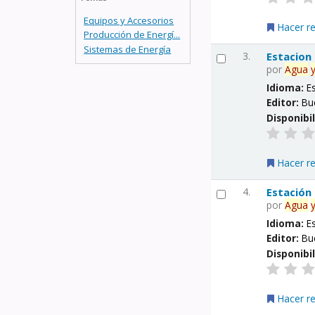
Equipos y Accesorios
Hacer r
Producción de Energí...
Sistemas de Energía
3.
Estacion
por
Agua
Idioma:
E
Editor:
Bu
Disponibi
Hacer r
4.
Estación
por
Agua
Idioma:
E
Editor:
Bu
Disponibi
Hacer r