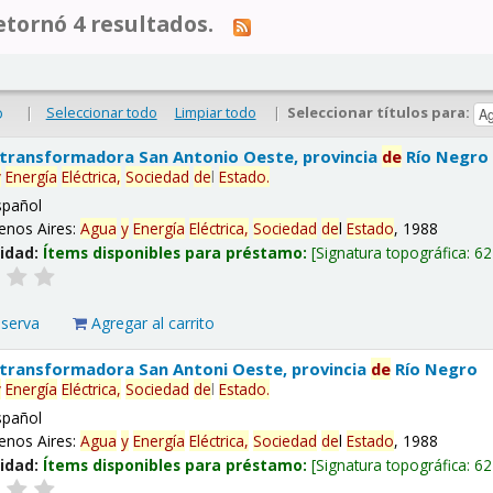
tornó 4 resultados.
|
Seleccionar todo
Limpiar todo
|
Seleccionar títulos para:
o
 transformadora San Antonio Oeste, provincia
de
Río Negro
y
Energía
Eléctrica,
Sociedad
de
l
Estado
.
spañol
enos Aires:
Agua
y
Energía
Eléctrica,
Sociedad
de
l
Estado
, 1988
lidad:
Ítems disponibles para préstamo:
Signatura topográfica:
62
eserva
Agregar al carrito
 transformadora San Antoni Oeste, provincia
de
Río Negro
y
Energía
Eléctrica,
Sociedad
de
l
Estado
.
spañol
enos Aires:
Agua
y
Energía
Eléctrica,
Sociedad
de
l
Estado
, 1988
lidad:
Ítems disponibles para préstamo:
Signatura topográfica:
62