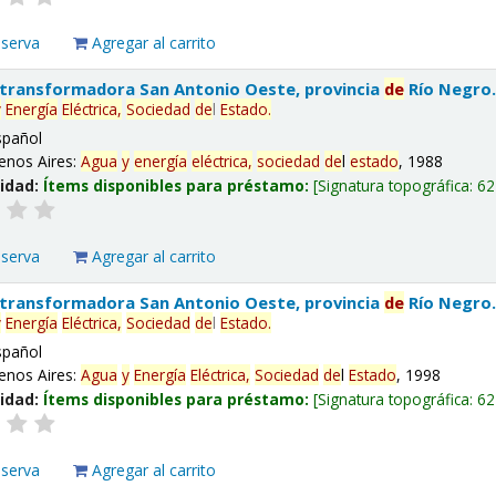
eserva
Agregar al carrito
 transformadora San Antonio Oeste, provincia
de
Río Negro
y
Energía
Eléctrica,
Sociedad
de
l
Estado
.
spañol
enos Aires:
Agua
y
energía
eléctrica,
sociedad
de
l
estado
, 1988
lidad:
Ítems disponibles para préstamo:
Signatura topográfica:
62
eserva
Agregar al carrito
 transformadora San Antonio Oeste, provincia
de
Río Negro
y
Energía
Eléctrica,
Sociedad
de
l
Estado
.
spañol
enos Aires:
Agua
y
Energía
Eléctrica,
Sociedad
de
l
Estado
, 1998
lidad:
Ítems disponibles para préstamo:
Signatura topográfica:
62
eserva
Agregar al carrito