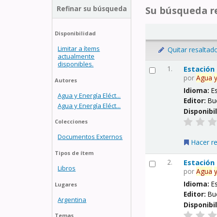
Refinar su búsqueda
Su búsqueda re
Disponibilidad
Limitar a ítems
Quitar resaltad
actualmente
disponibles.
1.
Estación
por
Agua
Autores
Idioma:
E
Agua y Energía Eléct...
Editor:
Bu
Agua y Energía Eléct...
Disponibi
Colecciones
Documentos Externos
Hacer r
Tipos de ítem
2.
Estación
Libros
por
Agua
Idioma:
E
Lugares
Editor:
Bu
Argentina
Disponibi
Temas