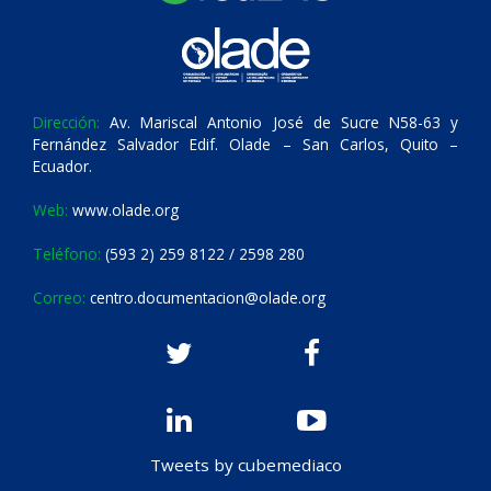
Dirección:
Av. Mariscal Antonio José de Sucre N58-63 y
Fernández Salvador Edif. Olade – San Carlos, Quito –
Ecuador.
Web:
www.olade.org
Teléfono:
(593 2) 259 8122 / 2598 280
Correo:
centro.documentacion@olade.org
Tweets by cubemediaco