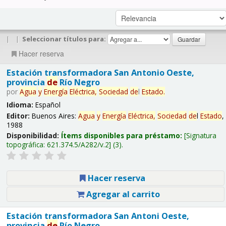
|
|
Seleccionar títulos para:
Hacer reserva
Estación transformadora San Antonio Oeste,
provincia
de
Río Negro
por
Agua
y
Energía
Eléctrica,
Sociedad
de
l
Estado
.
Idioma:
Español
Editor:
Buenos Aires:
Agua
y
Energía
Eléctrica,
Sociedad
de
l
Estado
,
1988
Disponibilidad:
Ítems disponibles para préstamo:
Signatura
topográfica:
621.374.5/A282/v.2
(3).
Hacer reserva
Agregar al carrito
Estación transformadora San Antoni Oeste,
provincia
de
Río Negro