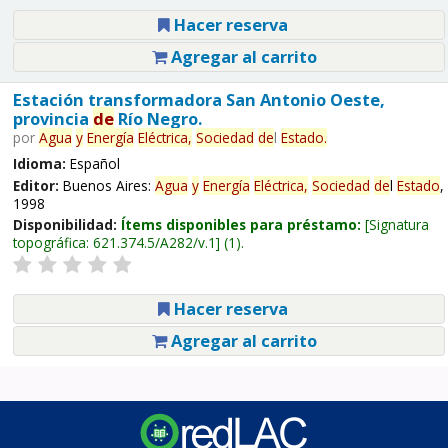
Hacer reserva
Agregar al carrito
Estación transformadora San Antonio Oeste,
provincia
de
Río Negro.
por
Agua
y
Energía
Eléctrica,
Sociedad
de
l
Estado
.
Idioma:
Español
Editor:
Buenos Aires:
Agua
y
Energía
Eléctrica,
Sociedad
de
l
Estado
,
1998
Disponibilidad:
Ítems disponibles para préstamo:
Signatura
topográfica:
621.374.5/A282/v.1
(1).
Hacer reserva
Agregar al carrito