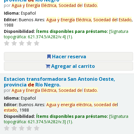
por
Agua
y
Energía
Eléctrica,
Sociedad
de
l
Estado
.
Idioma:
Español
Editor:
Buenos Aires:
Agua
y
Energía
Eléctrica,
Sociedad
de
l
Estado
,
1988
Disponibilidad:
Ítems disponibles para préstamo:
Signatura
topográfica:
621.374.5/A282/v.4
(1).
Hacer reserva
Agregar al carrito
Estacion transformadora San Antonio Oeste,
provincia
de
Río Negro.
por
Agua
y
Energía
Eléctrica,
Sociedad
de
l
Estado
.
Idioma:
Español
Editor:
Buenos Aires:
Agua
y
energía
eléctrica,
sociedad
de
l
estado
, 1988
Disponibilidad:
Ítems disponibles para préstamo:
Signatura
topográfica:
621.374.5/A282/v.3
(1).