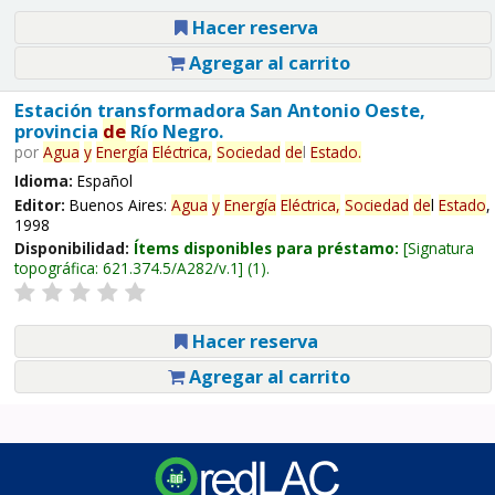
Hacer reserva
Agregar al carrito
Estación transformadora San Antonio Oeste,
provincia
de
Río Negro.
por
Agua
y
Energía
Eléctrica,
Sociedad
de
l
Estado
.
Idioma:
Español
Editor:
Buenos Aires:
Agua
y
Energía
Eléctrica,
Sociedad
de
l
Estado
,
1998
Disponibilidad:
Ítems disponibles para préstamo:
Signatura
topográfica:
621.374.5/A282/v.1
(1).
Hacer reserva
Agregar al carrito