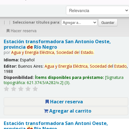
|
|
Seleccionar títulos para:
Hacer reserva
Estación transformadora San Antonio Oeste,
provincia
de
Río Negro
por
Agua
y
Energía
Eléctrica,
Sociedad
de
l
Estado
.
Idioma:
Español
Editor:
Buenos Aires:
Agua
y
Energía
Eléctrica,
Sociedad
de
l
Estado
,
1988
Disponibilidad:
Ítems disponibles para préstamo:
Signatura
topográfica:
621.374.5/A282/v.2
(3).
Hacer reserva
Agregar al carrito
Estación transformadora San Antoni Oeste,
provincia
de
Río Negro