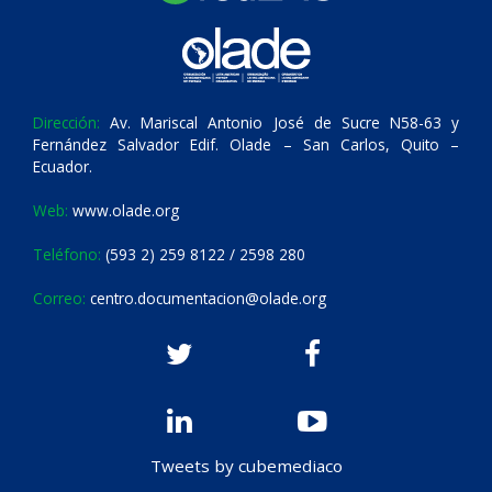
Dirección:
Av. Mariscal Antonio José de Sucre N58-63 y
Fernández Salvador Edif. Olade – San Carlos, Quito –
Ecuador.
Web:
www.olade.org
Teléfono:
(593 2) 259 8122 / 2598 280
Correo:
centro.documentacion@olade.org
Tweets by cubemediaco