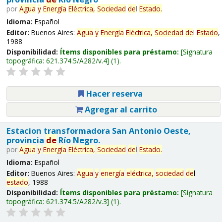
por
Agua
y
Energía
Eléctrica,
Sociedad
de
l
Estado
.
Idioma:
Español
Editor:
Buenos Aires:
Agua
y
Energía
Eléctrica,
Sociedad
de
l
Estado
,
1988
Disponibilidad:
Ítems disponibles para préstamo:
Signatura
topográfica:
621.374.5/A282/v.4
(1).
Hacer reserva
Agregar al carrito
Estacion transformadora San Antonio Oeste,
provincia
de
Río Negro.
por
Agua
y
Energía
Eléctrica,
Sociedad
de
l
Estado
.
Idioma:
Español
Editor:
Buenos Aires:
Agua
y
energía
eléctrica,
sociedad
de
l
estado
, 1988
Disponibilidad:
Ítems disponibles para préstamo:
Signatura
topográfica:
621.374.5/A282/v.3
(1).