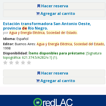
Hacer reserva
Agregar al carrito
Estación transformadora San Antonio Oeste,
provincia
de
Río Negro.
por
Agua
y
Energía
Eléctrica,
Sociedad
de
l
Estado
.
Idioma:
Español
Editor:
Buenos Aires:
Agua
y
Energía
Eléctrica,
Sociedad
de
l
Estado
,
1998
Disponibilidad:
Ítems disponibles para préstamo:
Signatura
topográfica:
621.374.5/A282/v.1
(1).
Hacer reserva
Agregar al carrito