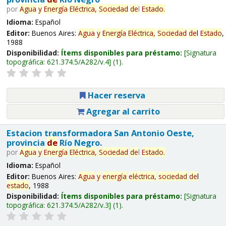
por
Agua
y
Energía
Eléctrica,
Sociedad
de
l
Estado
.
Idioma:
Español
Editor:
Buenos Aires:
Agua
y
Energía
Eléctrica,
Sociedad
de
l
Estado
,
1988
Disponibilidad:
Ítems disponibles para préstamo:
Signatura
topográfica:
621.374.5/A282/v.4
(1).
Hacer reserva
Agregar al carrito
Estacion transformadora San Antonio Oeste,
provincia
de
Río Negro.
por
Agua
y
Energía
Eléctrica,
Sociedad
de
l
Estado
.
Idioma:
Español
Editor:
Buenos Aires:
Agua
y
energía
eléctrica,
sociedad
de
l
estado
, 1988
Disponibilidad:
Ítems disponibles para préstamo:
Signatura
topográfica:
621.374.5/A282/v.3
(1).