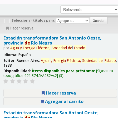
|
|
Seleccionar títulos para:
Hacer reserva
Estación transformadora San Antonio Oeste,
provincia
de
Río Negro
por
Agua
y
Energía
Eléctrica,
Sociedad
de
l
Estado
.
Idioma:
Español
Editor:
Buenos Aires:
Agua
y
Energía
Eléctrica,
Sociedad
de
l
Estado
,
1988
Disponibilidad:
Ítems disponibles para préstamo:
Signatura
topográfica:
621.374.5/A282/v.2
(3).
Hacer reserva
Agregar al carrito
Estación transformadora San Antoni Oeste,
provincia
de
Río Negro