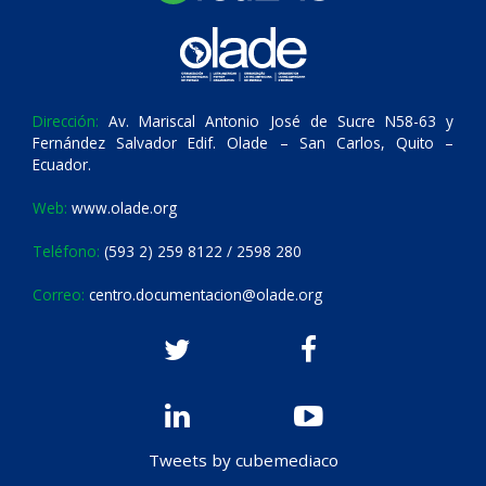
Dirección:
Av. Mariscal Antonio José de Sucre N58-63 y
Fernández Salvador Edif. Olade – San Carlos, Quito –
Ecuador.
Web:
www.olade.org
Teléfono:
(593 2) 259 8122 / 2598 280
Correo:
centro.documentacion@olade.org
Tweets by cubemediaco