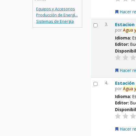
Equipos y Accesorios
Hacer r
Producción de Energí...
Sistemas de Energía
3.
Estacion
por
Agua
Idioma:
E
Editor:
Bu
Disponibi
Hacer r
4.
Estación
por
Agua
Idioma:
E
Editor:
Bu
Disponibi
Hacer r