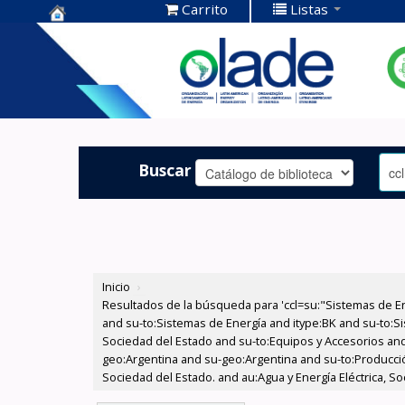
Carrito
Listas
Centro de
Documentación
OLADE -
Buscar
Inicio
›
Resultados de la búsqueda para 'ccl=su:"Sistemas de E
and su-to:Sistemas de Energía and itype:BK and su-to:Si
Sociedad del Estado and su-to:Equipos y Accesorios and
geo:Argentina and su-geo:Argentina and su-to:Producción
Sociedad del Estado. and au:Agua y Energía Eléctrica, S