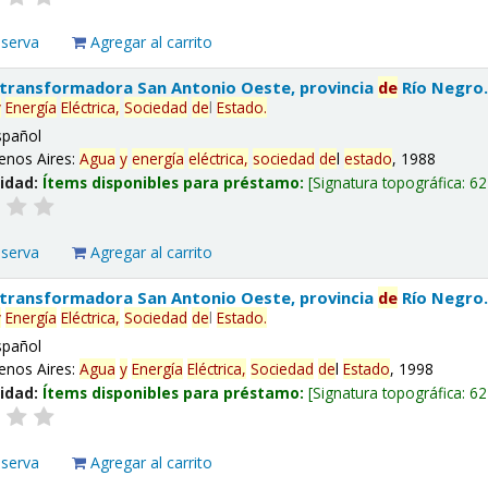
eserva
Agregar al carrito
 transformadora San Antonio Oeste, provincia
de
Río Negro
y
Energía
Eléctrica,
Sociedad
de
l
Estado
.
spañol
enos Aires:
Agua
y
energía
eléctrica,
sociedad
de
l
estado
, 1988
lidad:
Ítems disponibles para préstamo:
Signatura topográfica:
62
eserva
Agregar al carrito
 transformadora San Antonio Oeste, provincia
de
Río Negro
y
Energía
Eléctrica,
Sociedad
de
l
Estado
.
spañol
enos Aires:
Agua
y
Energía
Eléctrica,
Sociedad
de
l
Estado
, 1998
lidad:
Ítems disponibles para préstamo:
Signatura topográfica:
62
eserva
Agregar al carrito