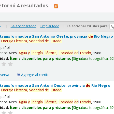
tornó 4 resultados.
|
Seleccionar todo
Limpiar todo
|
Seleccionar títulos para:
o
 transformadora San Antonio Oeste, provincia
de
Río Negro
y
Energía
Eléctrica,
Sociedad
de
l
Estado
.
spañol
enos Aires:
Agua
y
Energía
Eléctrica,
Sociedad
de
l
Estado
, 1988
lidad:
Ítems disponibles para préstamo:
Signatura topográfica:
62
eserva
Agregar al carrito
 transformadora San Antoni Oeste, provincia
de
Río Negro
y
Energía
Eléctrica,
Sociedad
de
l
Estado
.
spañol
enos Aires:
Agua
y
Energía
Eléctrica,
Sociedad
de
l
Estado
, 1988
lidad:
Ítems disponibles para préstamo:
Signatura topográfica:
62