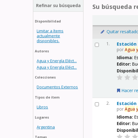
Refinar su búsqueda
Su búsqueda re
Disponibilidad
Limitar a ítems
Quitar resaltad
actualmente
disponibles.
1.
Estación
por
Agua
Autores
Idioma:
E
Agua y Energía Eléct...
Editor:
Bu
Agua y Energía Eléct...
Disponibi
Colecciones
Documentos Externos
Hacer r
Tipos de ítem
2.
Estación
Libros
por
Agua
Idioma:
E
Lugares
Editor:
Bu
Argentina
Disponibi
Temas