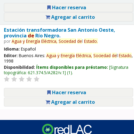
Hacer reserva
Agregar al carrito
Estación transformadora San Antonio Oeste,
provincia
de
Río Negro.
por
Agua
y
Energía
Eléctrica,
Sociedad
de
l
Estado
.
Idioma:
Español
Editor:
Buenos Aires:
Agua
y
Energía
Eléctrica,
Sociedad
de
l
Estado
,
1998
Disponibilidad:
Ítems disponibles para préstamo:
Signatura
topográfica:
621.374.5/A282/v.1
(1).
Hacer reserva
Agregar al carrito