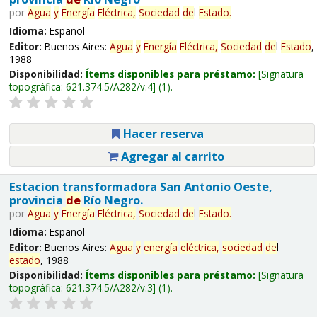
por
Agua
y
Energía
Eléctrica,
Sociedad
de
l
Estado
.
Idioma:
Español
Editor:
Buenos Aires:
Agua
y
Energía
Eléctrica,
Sociedad
de
l
Estado
,
1988
Disponibilidad:
Ítems disponibles para préstamo:
Signatura
topográfica:
621.374.5/A282/v.4
(1).
Hacer reserva
Agregar al carrito
Estacion transformadora San Antonio Oeste,
provincia
de
Río Negro.
por
Agua
y
Energía
Eléctrica,
Sociedad
de
l
Estado
.
Idioma:
Español
Editor:
Buenos Aires:
Agua
y
energía
eléctrica,
sociedad
de
l
estado
, 1988
Disponibilidad:
Ítems disponibles para préstamo:
Signatura
topográfica:
621.374.5/A282/v.3
(1).