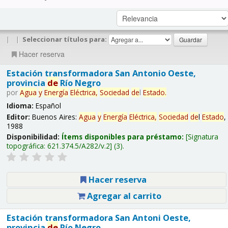
|
|
Seleccionar títulos para:
Hacer reserva
Estación transformadora San Antonio Oeste,
provincia
de
Río Negro
por
Agua
y
Energía
Eléctrica,
Sociedad
de
l
Estado
.
Idioma:
Español
Editor:
Buenos Aires:
Agua
y
Energía
Eléctrica,
Sociedad
de
l
Estado
,
1988
Disponibilidad:
Ítems disponibles para préstamo:
Signatura
topográfica:
621.374.5/A282/v.2
(3).
Hacer reserva
Agregar al carrito
Estación transformadora San Antoni Oeste,
provincia
de
Río Negro