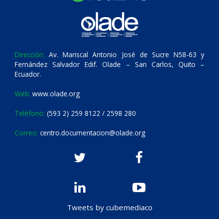
Dirección:
Av. Mariscal Antonio José de Sucre N58-63 y
Fernández Salvador Edif. Olade – San Carlos, Quito –
Ecuador.
Web:
www.olade.org
Teléfono:
(593 2) 259 8122 / 2598 280
Correo:
centro.documentacion@olade.org
Tweets by cubemediaco