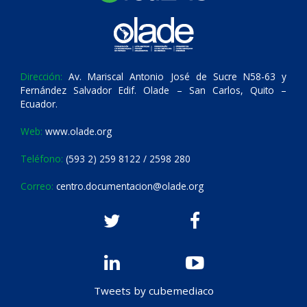
Dirección:
Av. Mariscal Antonio José de Sucre N58-63 y
Fernández Salvador Edif. Olade – San Carlos, Quito –
Ecuador.
Web:
www.olade.org
Teléfono:
(593 2) 259 8122 / 2598 280
Correo:
centro.documentacion@olade.org
Tweets by cubemediaco