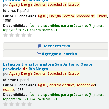
por
Agua
y
Energía
Eléctrica,
Sociedad
de
l
Estado
.
Idioma:
Español
Editor:
Buenos Aires:
Agua
y
Energía
Eléctrica,
Sociedad
de
l
Estado
,
1988
Disponibilidad:
Ítems disponibles para préstamo:
Signatura
topográfica:
621.374.5/A282/v.4
(1).
Hacer reserva
Agregar al carrito
Estacion transformadora San Antonio Oeste,
provincia
de
Río Negro.
por
Agua
y
Energía
Eléctrica,
Sociedad
de
l
Estado
.
Idioma:
Español
Editor:
Buenos Aires:
Agua
y
energía
eléctrica,
sociedad
de
l
estado
, 1988
Disponibilidad:
Ítems disponibles para préstamo:
Signatura
topográfica:
621.374.5/A282/v.3
(1).