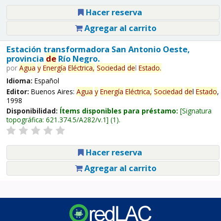
Hacer reserva
Agregar al carrito
Estación transformadora San Antonio Oeste,
provincia
de
Río Negro.
por
Agua
y
Energía
Eléctrica,
Sociedad
de
l
Estado
.
Idioma:
Español
Editor:
Buenos Aires:
Agua
y
Energía
Eléctrica,
Sociedad
de
l
Estado
,
1998
Disponibilidad:
Ítems disponibles para préstamo:
Signatura
topográfica:
621.374.5/A282/v.1
(1).
Hacer reserva
Agregar al carrito