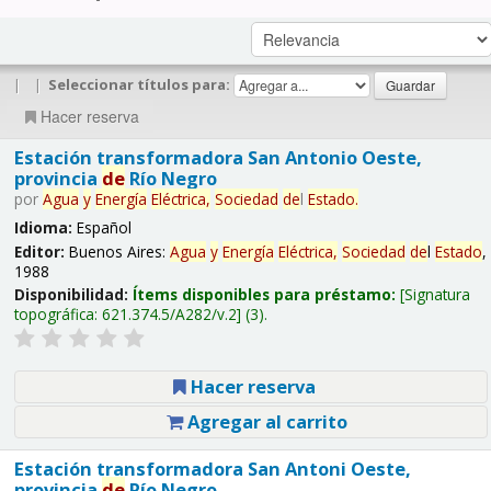
|
|
Seleccionar títulos para:
Hacer reserva
Estación transformadora San Antonio Oeste,
provincia
de
Río Negro
por
Agua
y
Energía
Eléctrica,
Sociedad
de
l
Estado
.
Idioma:
Español
Editor:
Buenos Aires:
Agua
y
Energía
Eléctrica,
Sociedad
de
l
Estado
,
1988
Disponibilidad:
Ítems disponibles para préstamo:
Signatura
topográfica:
621.374.5/A282/v.2
(3).
Hacer reserva
Agregar al carrito
Estación transformadora San Antoni Oeste,
provincia
de
Río Negro