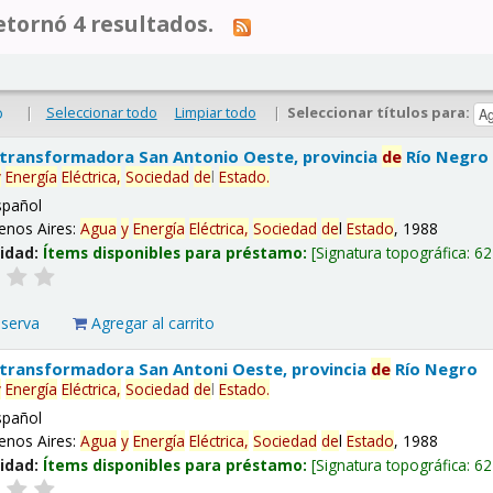
tornó 4 resultados.
|
Seleccionar todo
Limpiar todo
|
Seleccionar títulos para:
o
 transformadora San Antonio Oeste, provincia
de
Río Negro
y
Energía
Eléctrica,
Sociedad
de
l
Estado
.
spañol
enos Aires:
Agua
y
Energía
Eléctrica,
Sociedad
de
l
Estado
, 1988
lidad:
Ítems disponibles para préstamo:
Signatura topográfica:
62
eserva
Agregar al carrito
 transformadora San Antoni Oeste, provincia
de
Río Negro
y
Energía
Eléctrica,
Sociedad
de
l
Estado
.
spañol
enos Aires:
Agua
y
Energía
Eléctrica,
Sociedad
de
l
Estado
, 1988
lidad:
Ítems disponibles para préstamo:
Signatura topográfica:
62