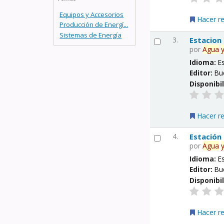
Equipos y Accesorios
Hacer r
Producción de Energí...
Sistemas de Energía
3.
Estacion
por
Agua
Idioma:
E
Editor:
Bu
Disponibi
Hacer r
4.
Estación
por
Agua
Idioma:
E
Editor:
Bu
Disponibi
Hacer r