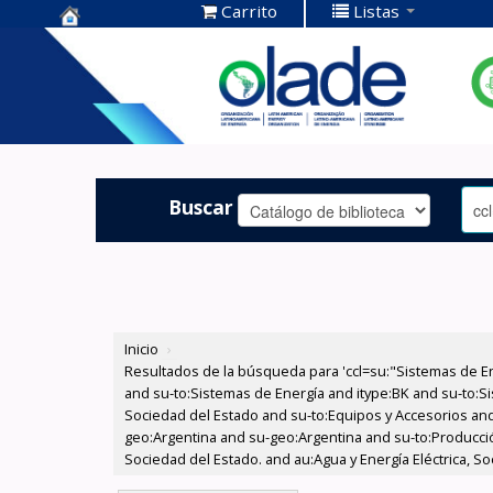
Carrito
Listas
Centro de
Documentación
OLADE -
Buscar
Inicio
›
Resultados de la búsqueda para 'ccl=su:"Sistemas de E
and su-to:Sistemas de Energía and itype:BK and su-to:Si
Sociedad del Estado and su-to:Equipos y Accesorios and
geo:Argentina and su-geo:Argentina and su-to:Producción
Sociedad del Estado. and au:Agua y Energía Eléctrica, S