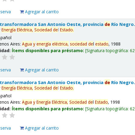
eserva
Agregar al carrito
 transformadora San Antonio Oeste, provincia
de
Río Negro
y
Energía
Eléctrica,
Sociedad
de
l
Estado
.
spañol
enos Aires:
Agua
y
energía
eléctrica,
sociedad
de
l
estado
, 1988
lidad:
Ítems disponibles para préstamo:
Signatura topográfica:
62
eserva
Agregar al carrito
 transformadora San Antonio Oeste, provincia
de
Río Negro
y
Energía
Eléctrica,
Sociedad
de
l
Estado
.
spañol
enos Aires:
Agua
y
Energía
Eléctrica,
Sociedad
de
l
Estado
, 1998
lidad:
Ítems disponibles para préstamo:
Signatura topográfica:
62
eserva
Agregar al carrito