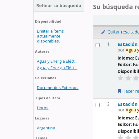
Refinar su búsqueda
Su búsqueda re
Disponibilidad
Limitar a ítems
Quitar resaltad
actualmente
disponibles.
1.
Estación
por
Agua
Autores
Idioma:
E
Agua y Energía Eléct...
Editor:
Bu
Agua y Energía Eléct...
Disponibi
Colecciones
Documentos Externos
Hacer r
Tipos de ítem
2.
Estación
Libros
por
Agua
Idioma:
E
Lugares
Editor:
Bu
Argentina
Disponibi
Temas