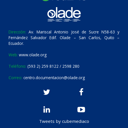
Dirección:
Av. Mariscal Antonio José de Sucre N58-63 y
Fernández Salvador Edif. Olade – San Carlos, Quito –
Ecuador.
Web:
www.olade.org
Teléfono:
(593 2) 259 8122 / 2598 280
Correo:
centro.documentacion@olade.org
Tweets by cubemediaco