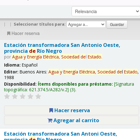
|
|
Seleccionar títulos para:
Hacer reserva
Estación transformadora San Antonio Oeste,
provincia
de
Río Negro
por
Agua
y
Energía
Eléctrica,
Sociedad
de
l
Estado
.
Idioma:
Español
Editor:
Buenos Aires:
Agua
y
Energía
Eléctrica,
Sociedad
de
l
Estado
,
1988
Disponibilidad:
Ítems disponibles para préstamo:
Signatura
topográfica:
621.374.5/A282/v.2
(3).
Hacer reserva
Agregar al carrito
Estación transformadora San Antoni Oeste,
provincia
de
Río Negro