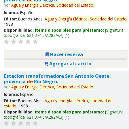
por
Agua
y
Energía
Eléctrica,
Sociedad
de
l
Estado
.
Idioma:
Español
Editor:
Buenos Aires:
Agua
y
Energía
Eléctrica,
Sociedad
de
l
Estado
,
1988
Disponibilidad:
Ítems disponibles para préstamo:
Signatura
topográfica:
621.374.5/A282/v.4
(1).
Hacer reserva
Agregar al carrito
Estacion transformadora San Antonio Oeste,
provincia
de
Río Negro.
por
Agua
y
Energía
Eléctrica,
Sociedad
de
l
Estado
.
Idioma:
Español
Editor:
Buenos Aires:
Agua
y
energía
eléctrica,
sociedad
de
l
estado
, 1988
Disponibilidad:
Ítems disponibles para préstamo:
Signatura
topográfica:
621.374.5/A282/v.3
(1).