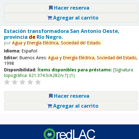
Hacer reserva
Agregar al carrito
Estación transformadora San Antonio Oeste,
provincia
de
Río Negro.
por
Agua
y
Energía
Eléctrica,
Sociedad
de
l
Estado
.
Idioma:
Español
Editor:
Buenos Aires:
Agua
y
Energía
Eléctrica,
Sociedad
de
l
Estado
,
1998
Disponibilidad:
Ítems disponibles para préstamo:
Signatura
topográfica:
621.374.5/A282/v.1
(1).
Hacer reserva
Agregar al carrito