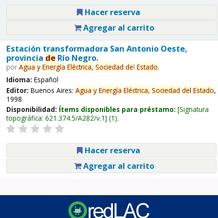
Hacer reserva
Agregar al carrito
Estación transformadora San Antonio Oeste,
provincia
de
Río Negro.
por
Agua
y
Energía
Eléctrica,
Sociedad
de
l
Estado
.
Idioma:
Español
Editor:
Buenos Aires:
Agua
y
Energía
Eléctrica,
Sociedad
de
l
Estado
,
1998
Disponibilidad:
Ítems disponibles para préstamo:
Signatura
topográfica:
621.374.5/A282/v.1
(1).
Hacer reserva
Agregar al carrito