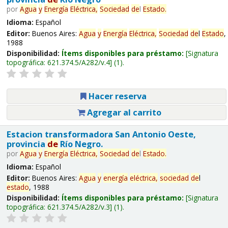
por
Agua
y
Energía
Eléctrica,
Sociedad
de
l
Estado
.
Idioma:
Español
Editor:
Buenos Aires:
Agua
y
Energía
Eléctrica,
Sociedad
de
l
Estado
,
1988
Disponibilidad:
Ítems disponibles para préstamo:
Signatura
topográfica:
621.374.5/A282/v.4
(1).
Hacer reserva
Agregar al carrito
Estacion transformadora San Antonio Oeste,
provincia
de
Río Negro.
por
Agua
y
Energía
Eléctrica,
Sociedad
de
l
Estado
.
Idioma:
Español
Editor:
Buenos Aires:
Agua
y
energía
eléctrica,
sociedad
de
l
estado
, 1988
Disponibilidad:
Ítems disponibles para préstamo:
Signatura
topográfica:
621.374.5/A282/v.3
(1).