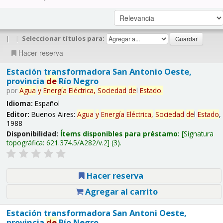
|
|
Seleccionar títulos para:
Hacer reserva
Estación transformadora San Antonio Oeste,
provincia
de
Río Negro
por
Agua
y
Energía
Eléctrica,
Sociedad
de
l
Estado
.
Idioma:
Español
Editor:
Buenos Aires:
Agua
y
Energía
Eléctrica,
Sociedad
de
l
Estado
,
1988
Disponibilidad:
Ítems disponibles para préstamo:
Signatura
topográfica:
621.374.5/A282/v.2
(3).
Hacer reserva
Agregar al carrito
Estación transformadora San Antoni Oeste,
provincia
de
Río Negro