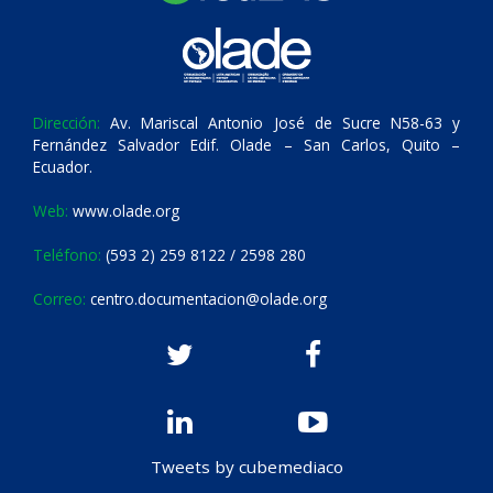
Dirección:
Av. Mariscal Antonio José de Sucre N58-63 y
Fernández Salvador Edif. Olade – San Carlos, Quito –
Ecuador.
Web:
www.olade.org
Teléfono:
(593 2) 259 8122 / 2598 280
Correo:
centro.documentacion@olade.org
Tweets by cubemediaco