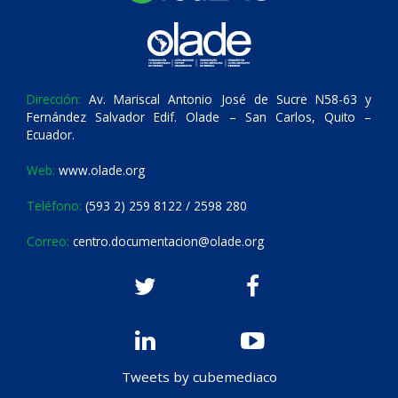
Dirección:
Av. Mariscal Antonio José de Sucre N58-63 y
Fernández Salvador Edif. Olade – San Carlos, Quito –
Ecuador.
Web:
www.olade.org
Teléfono:
(593 2) 259 8122 / 2598 280
Correo:
centro.documentacion@olade.org
Tweets by cubemediaco