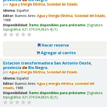
por
Agua
y
Energía
Eléctrica,
Sociedad
de
l
Estado
.
Idioma:
Español
Editor:
Buenos Aires:
Agua
y
Energía
Eléctrica,
Sociedad
de
l
Estado
,
1988
Disponibilidad:
Ítems disponibles para préstamo:
Signatura
topográfica:
621.374.5/A282/v.4
(1).
Hacer reserva
Agregar al carrito
Estacion transformadora San Antonio Oeste,
provincia
de
Río Negro.
por
Agua
y
Energía
Eléctrica,
Sociedad
de
l
Estado
.
Idioma:
Español
Editor:
Buenos Aires:
Agua
y
energía
eléctrica,
sociedad
de
l
estado
, 1988
Disponibilidad:
Ítems disponibles para préstamo:
Signatura
topográfica:
621.374.5/A282/v.3
(1).