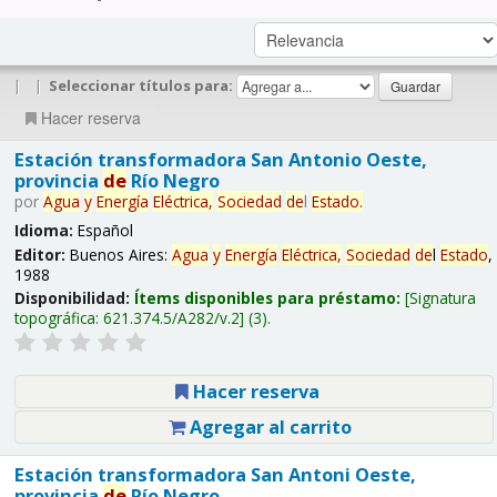
|
|
Seleccionar títulos para:
Hacer reserva
Estación transformadora San Antonio Oeste,
provincia
de
Río Negro
por
Agua
y
Energía
Eléctrica,
Sociedad
de
l
Estado
.
Idioma:
Español
Editor:
Buenos Aires:
Agua
y
Energía
Eléctrica,
Sociedad
de
l
Estado
,
1988
Disponibilidad:
Ítems disponibles para préstamo:
Signatura
topográfica:
621.374.5/A282/v.2
(3).
Hacer reserva
Agregar al carrito
Estación transformadora San Antoni Oeste,
provincia
de
Río Negro