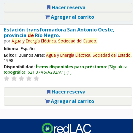
Hacer reserva
Agregar al carrito
Estación transformadora San Antonio Oeste,
provincia
de
Río Negro.
por
Agua
y
Energía
Eléctrica,
Sociedad
de
l
Estado
.
Idioma:
Español
Editor:
Buenos Aires:
Agua
y
Energía
Eléctrica,
Sociedad
de
l
Estado
,
1998
Disponibilidad:
Ítems disponibles para préstamo:
Signatura
topográfica:
621.374.5/A282/v.1
(1).
Hacer reserva
Agregar al carrito