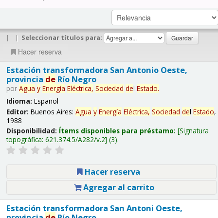
|
|
Seleccionar títulos para:
Hacer reserva
Estación transformadora San Antonio Oeste,
provincia
de
Río Negro
por
Agua
y
Energía
Eléctrica,
Sociedad
de
l
Estado
.
Idioma:
Español
Editor:
Buenos Aires:
Agua
y
Energía
Eléctrica,
Sociedad
de
l
Estado
,
1988
Disponibilidad:
Ítems disponibles para préstamo:
Signatura
topográfica:
621.374.5/A282/v.2
(3).
Hacer reserva
Agregar al carrito
Estación transformadora San Antoni Oeste,
provincia
de
Río Negro