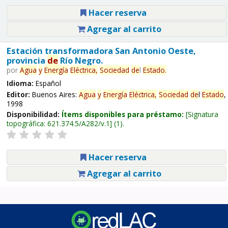
Hacer reserva
Agregar al carrito
Estación transformadora San Antonio Oeste,
provincia
de
Río Negro.
por
Agua
y
Energía
Eléctrica,
Sociedad
de
l
Estado
.
Idioma:
Español
Editor:
Buenos Aires:
Agua
y
Energía
Eléctrica,
Sociedad
de
l
Estado
,
1998
Disponibilidad:
Ítems disponibles para préstamo:
Signatura
topográfica:
621.374.5/A282/v.1
(1).
Hacer reserva
Agregar al carrito