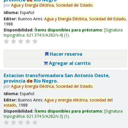
por
Agua
y
Energía
Eléctrica,
Sociedad
de
l
Estado
.
Idioma:
Español
Editor:
Buenos Aires:
Agua
y
Energía
Eléctrica,
Sociedad
de
l
Estado
,
1988
Disponibilidad:
Ítems disponibles para préstamo:
Signatura
topográfica:
621.374.5/A282/v.4
(1).
Hacer reserva
Agregar al carrito
Estacion transformadora San Antonio Oeste,
provincia
de
Río Negro.
por
Agua
y
Energía
Eléctrica,
Sociedad
de
l
Estado
.
Idioma:
Español
Editor:
Buenos Aires:
Agua
y
energía
eléctrica,
sociedad
de
l
estado
, 1988
Disponibilidad:
Ítems disponibles para préstamo:
Signatura
topográfica:
621.374.5/A282/v.3
(1).