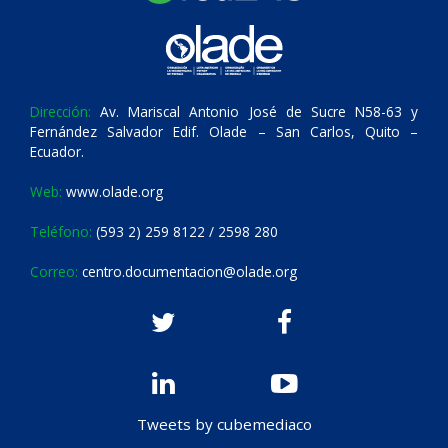
Dirección:
Av. Mariscal Antonio José de Sucre N58-63 y
Fernández Salvador Edif. Olade – San Carlos, Quito –
Ecuador.
Web:
www.olade.org
Teléfono:
(593 2) 259 8122 / 2598 280
Correo:
centro.documentacion@olade.org
Tweets by cubemediaco