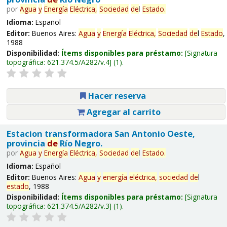
por
Agua
y
Energía
Eléctrica,
Sociedad
de
l
Estado
.
Idioma:
Español
Editor:
Buenos Aires:
Agua
y
Energía
Eléctrica,
Sociedad
de
l
Estado
,
1988
Disponibilidad:
Ítems disponibles para préstamo:
Signatura
topográfica:
621.374.5/A282/v.4
(1).
Hacer reserva
Agregar al carrito
Estacion transformadora San Antonio Oeste,
provincia
de
Río Negro.
por
Agua
y
Energía
Eléctrica,
Sociedad
de
l
Estado
.
Idioma:
Español
Editor:
Buenos Aires:
Agua
y
energía
eléctrica,
sociedad
de
l
estado
, 1988
Disponibilidad:
Ítems disponibles para préstamo:
Signatura
topográfica:
621.374.5/A282/v.3
(1).