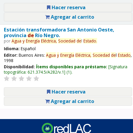
Hacer reserva
Agregar al carrito
Estación transformadora San Antonio Oeste,
provincia
de
Río Negro.
por
Agua
y
Energía
Eléctrica,
Sociedad
de
l
Estado
.
Idioma:
Español
Editor:
Buenos Aires:
Agua
y
Energía
Eléctrica,
Sociedad
de
l
Estado
,
1998
Disponibilidad:
Ítems disponibles para préstamo:
Signatura
topográfica:
621.374.5/A282/v.1
(1).
Hacer reserva
Agregar al carrito