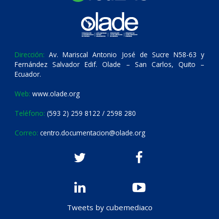
Dirección:
Av. Mariscal Antonio José de Sucre N58-63 y
Fernández Salvador Edif. Olade – San Carlos, Quito –
Ecuador.
Web:
www.olade.org
Teléfono:
(593 2) 259 8122 / 2598 280
Correo:
centro.documentacion@olade.org
Tweets by cubemediaco