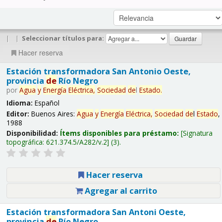
|
|
Seleccionar títulos para:
Hacer reserva
Estación transformadora San Antonio Oeste,
provincia
de
Río Negro
por
Agua
y
Energía
Eléctrica,
Sociedad
de
l
Estado
.
Idioma:
Español
Editor:
Buenos Aires:
Agua
y
Energía
Eléctrica,
Sociedad
de
l
Estado
,
1988
Disponibilidad:
Ítems disponibles para préstamo:
Signatura
topográfica:
621.374.5/A282/v.2
(3).
Hacer reserva
Agregar al carrito
Estación transformadora San Antoni Oeste,
provincia
de
Río Negro