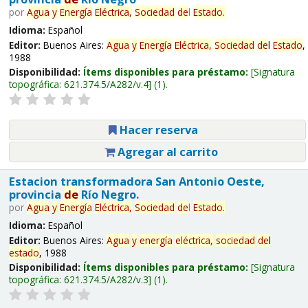
por
Agua
y
Energía
Eléctrica,
Sociedad
de
l
Estado
.
Idioma:
Español
Editor:
Buenos Aires:
Agua
y
Energía
Eléctrica,
Sociedad
de
l
Estado
,
1988
Disponibilidad:
Ítems disponibles para préstamo:
Signatura
topográfica:
621.374.5/A282/v.4
(1).
Hacer reserva
Agregar al carrito
Estacion transformadora San Antonio Oeste,
provincia
de
Río Negro.
por
Agua
y
Energía
Eléctrica,
Sociedad
de
l
Estado
.
Idioma:
Español
Editor:
Buenos Aires:
Agua
y
energía
eléctrica,
sociedad
de
l
estado
, 1988
Disponibilidad:
Ítems disponibles para préstamo:
Signatura
topográfica:
621.374.5/A282/v.3
(1).