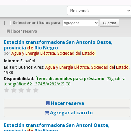
|
|
Seleccionar títulos para:
Hacer reserva
Estación transformadora San Antonio Oeste,
provincia
de
Río Negro
por
Agua
y
Energía
Eléctrica,
Sociedad
de
l
Estado
.
Idioma:
Español
Editor:
Buenos Aires:
Agua
y
Energía
Eléctrica,
Sociedad
de
l
Estado
,
1988
Disponibilidad:
Ítems disponibles para préstamo:
Signatura
topográfica:
621.374.5/A282/v.2
(3).
Hacer reserva
Agregar al carrito
Estación transformadora San Antoni Oeste,
provincia
de
Río Negro