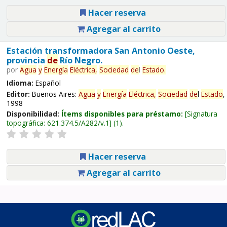
Hacer reserva
Agregar al carrito
Estación transformadora San Antonio Oeste,
provincia
de
Río Negro.
por
Agua
y
Energía
Eléctrica,
Sociedad
de
l
Estado
.
Idioma:
Español
Editor:
Buenos Aires:
Agua
y
Energía
Eléctrica,
Sociedad
de
l
Estado
,
1998
Disponibilidad:
Ítems disponibles para préstamo:
Signatura
topográfica:
621.374.5/A282/v.1
(1).
Hacer reserva
Agregar al carrito