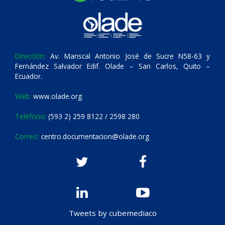
Dirección:
Av. Mariscal Antonio José de Sucre N58-63 y
Fernández Salvador Edif. Olade – San Carlos, Quito –
Ecuador.
Web:
www.olade.org
Teléfono:
(593 2) 259 8122 / 2598 280
Correo:
centro.documentacion@olade.org
Tweets by cubemediaco