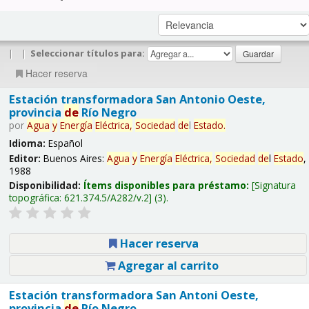
|
|
Seleccionar títulos para:
Hacer reserva
Estación transformadora San Antonio Oeste,
provincia
de
Río Negro
por
Agua
y
Energía
Eléctrica,
Sociedad
de
l
Estado
.
Idioma:
Español
Editor:
Buenos Aires:
Agua
y
Energía
Eléctrica,
Sociedad
de
l
Estado
,
1988
Disponibilidad:
Ítems disponibles para préstamo:
Signatura
topográfica:
621.374.5/A282/v.2
(3).
Hacer reserva
Agregar al carrito
Estación transformadora San Antoni Oeste,
provincia
de
Río Negro