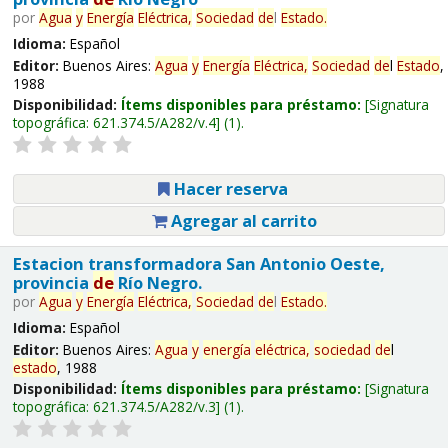
por
Agua
y
Energía
Eléctrica,
Sociedad
de
l
Estado
.
Idioma:
Español
Editor:
Buenos Aires:
Agua
y
Energía
Eléctrica,
Sociedad
de
l
Estado
,
1988
Disponibilidad:
Ítems disponibles para préstamo:
Signatura
topográfica:
621.374.5/A282/v.4
(1).
Hacer reserva
Agregar al carrito
Estacion transformadora San Antonio Oeste,
provincia
de
Río Negro.
por
Agua
y
Energía
Eléctrica,
Sociedad
de
l
Estado
.
Idioma:
Español
Editor:
Buenos Aires:
Agua
y
energía
eléctrica,
sociedad
de
l
estado
, 1988
Disponibilidad:
Ítems disponibles para préstamo:
Signatura
topográfica:
621.374.5/A282/v.3
(1).