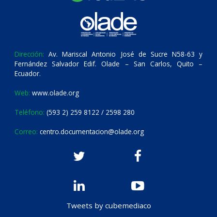
Dirección:
Av. Mariscal Antonio José de Sucre N58-63 y
Fernández Salvador Edif. Olade – San Carlos, Quito –
Ecuador.
Web:
www.olade.org
Teléfono:
(593 2) 259 8122 / 2598 280
Correo:
centro.documentacion@olade.org
Tweets by cubemediaco