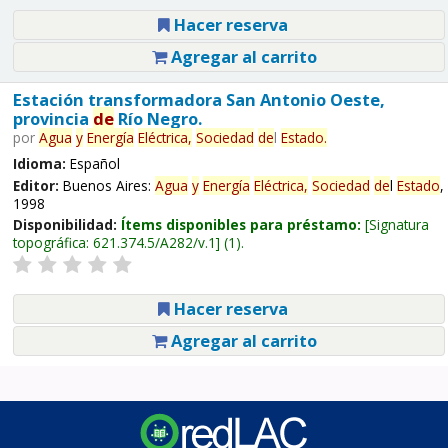
Hacer reserva
Agregar al carrito
Estación transformadora San Antonio Oeste,
provincia
de
Río Negro.
por
Agua
y
Energía
Eléctrica,
Sociedad
de
l
Estado
.
Idioma:
Español
Editor:
Buenos Aires:
Agua
y
Energía
Eléctrica,
Sociedad
de
l
Estado
,
1998
Disponibilidad:
Ítems disponibles para préstamo:
Signatura
topográfica:
621.374.5/A282/v.1
(1).
Hacer reserva
Agregar al carrito