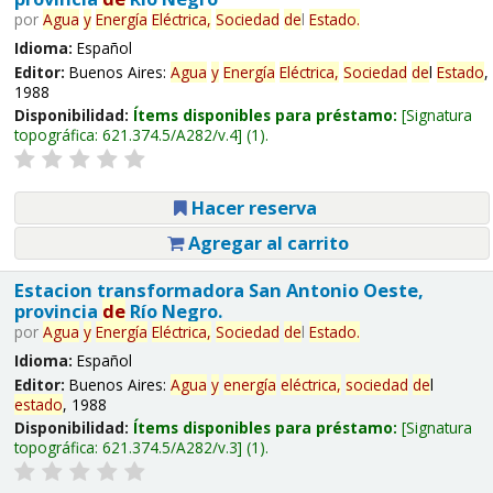
por
Agua
y
Energía
Eléctrica,
Sociedad
de
l
Estado
.
Idioma:
Español
Editor:
Buenos Aires:
Agua
y
Energía
Eléctrica,
Sociedad
de
l
Estado
,
1988
Disponibilidad:
Ítems disponibles para préstamo:
Signatura
topográfica:
621.374.5/A282/v.4
(1).
Hacer reserva
Agregar al carrito
Estacion transformadora San Antonio Oeste,
provincia
de
Río Negro.
por
Agua
y
Energía
Eléctrica,
Sociedad
de
l
Estado
.
Idioma:
Español
Editor:
Buenos Aires:
Agua
y
energía
eléctrica,
sociedad
de
l
estado
, 1988
Disponibilidad:
Ítems disponibles para préstamo:
Signatura
topográfica:
621.374.5/A282/v.3
(1).