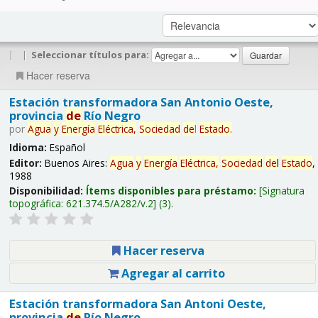
|
|
Seleccionar títulos para:
Hacer reserva
Estación transformadora San Antonio Oeste,
provincia
de
Río Negro
por
Agua
y
Energía
Eléctrica,
Sociedad
de
l
Estado
.
Idioma:
Español
Editor:
Buenos Aires:
Agua
y
Energía
Eléctrica,
Sociedad
de
l
Estado
,
1988
Disponibilidad:
Ítems disponibles para préstamo:
Signatura
topográfica:
621.374.5/A282/v.2
(3).
Hacer reserva
Agregar al carrito
Estación transformadora San Antoni Oeste,
provincia
de
Río Negro