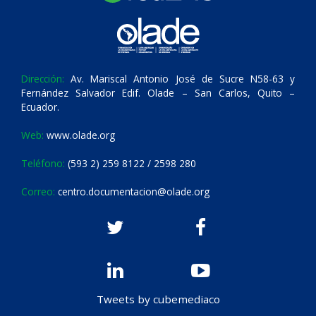
Dirección:
Av. Mariscal Antonio José de Sucre N58-63 y
Fernández Salvador Edif. Olade – San Carlos, Quito –
Ecuador.
Web:
www.olade.org
Teléfono:
(593 2) 259 8122 / 2598 280
Correo:
centro.documentacion@olade.org
Tweets by cubemediaco