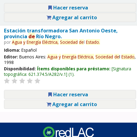
Hacer reserva
Agregar al carrito
Estación transformadora San Antonio Oeste,
provincia
de
Río Negro.
por
Agua
y
Energía
Eléctrica,
Sociedad
de
l
Estado
.
Idioma:
Español
Editor:
Buenos Aires:
Agua
y
Energía
Eléctrica,
Sociedad
de
l
Estado
,
1998
Disponibilidad:
Ítems disponibles para préstamo:
Signatura
topográfica:
621.374.5/A282/v.1
(1).
Hacer reserva
Agregar al carrito