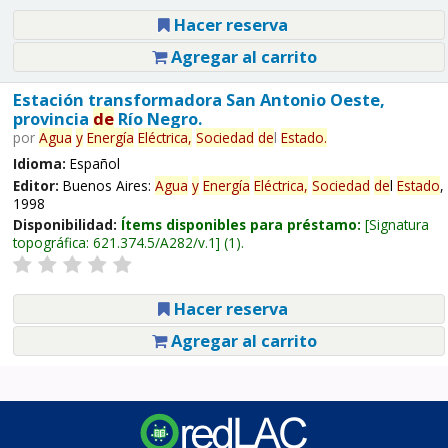
Hacer reserva
Agregar al carrito
Estación transformadora San Antonio Oeste,
provincia
de
Río Negro.
por
Agua
y
Energía
Eléctrica,
Sociedad
de
l
Estado
.
Idioma:
Español
Editor:
Buenos Aires:
Agua
y
Energía
Eléctrica,
Sociedad
de
l
Estado
,
1998
Disponibilidad:
Ítems disponibles para préstamo:
Signatura
topográfica:
621.374.5/A282/v.1
(1).
Hacer reserva
Agregar al carrito