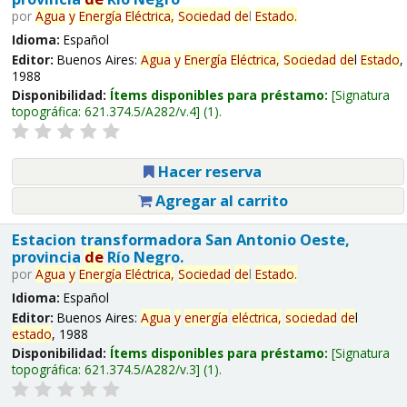
por
Agua
y
Energía
Eléctrica,
Sociedad
de
l
Estado
.
Idioma:
Español
Editor:
Buenos Aires:
Agua
y
Energía
Eléctrica,
Sociedad
de
l
Estado
,
1988
Disponibilidad:
Ítems disponibles para préstamo:
Signatura
topográfica:
621.374.5/A282/v.4
(1).
Hacer reserva
Agregar al carrito
Estacion transformadora San Antonio Oeste,
provincia
de
Río Negro.
por
Agua
y
Energía
Eléctrica,
Sociedad
de
l
Estado
.
Idioma:
Español
Editor:
Buenos Aires:
Agua
y
energía
eléctrica,
sociedad
de
l
estado
, 1988
Disponibilidad:
Ítems disponibles para préstamo:
Signatura
topográfica:
621.374.5/A282/v.3
(1).