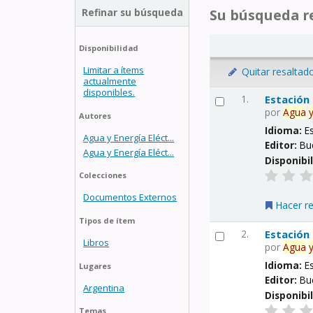
Refinar su búsqueda
Su búsqueda re
Disponibilidad
Limitar a ítems
Quitar resaltad
actualmente
disponibles.
1.
Estación
por
Agua
Autores
Idioma:
E
Agua y Energía Eléct...
Editor:
Bu
Agua y Energía Eléct...
Disponibi
Colecciones
Documentos Externos
Hacer r
Tipos de ítem
2.
Estación
Libros
por
Agua
Idioma:
E
Lugares
Editor:
Bu
Argentina
Disponibi
Temas