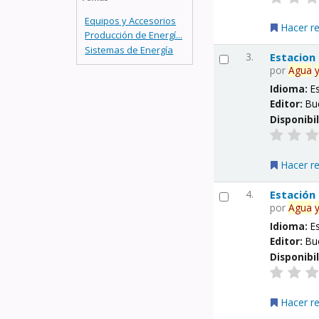
Equipos y Accesorios
Hacer r
Producción de Energí...
Sistemas de Energía
3.
Estacion
por
Agua
Idioma:
E
Editor:
Bu
Disponibi
Hacer r
4.
Estación
por
Agua
Idioma:
E
Editor:
Bu
Disponibi
Hacer r