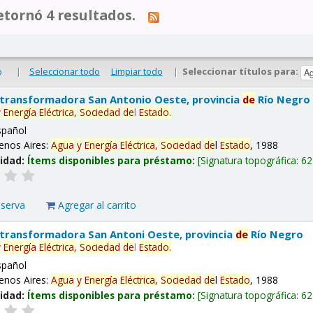
tornó 4 resultados.
|
Seleccionar todo
Limpiar todo
|
Seleccionar títulos para:
o
 transformadora San Antonio Oeste, provincia
de
Río Negro
y
Energía
Eléctrica,
Sociedad
de
l
Estado
.
spañol
enos Aires:
Agua
y
Energía
Eléctrica,
Sociedad
de
l
Estado
, 1988
lidad:
Ítems disponibles para préstamo:
Signatura topográfica:
62
eserva
Agregar al carrito
 transformadora San Antoni Oeste, provincia
de
Río Negro
y
Energía
Eléctrica,
Sociedad
de
l
Estado
.
spañol
enos Aires:
Agua
y
Energía
Eléctrica,
Sociedad
de
l
Estado
, 1988
lidad:
Ítems disponibles para préstamo:
Signatura topográfica:
62