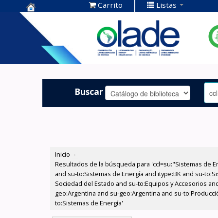
Carrito
Listas
Centro de
Documentación
OLADE -
Buscar
Inicio
›
Resultados de la búsqueda para 'ccl=su:"Sistemas de E
and su-to:Sistemas de Energía and itype:BK and su-to:Si
Sociedad del Estado and su-to:Equipos y Accesorios and
geo:Argentina and su-geo:Argentina and su-to:Producció
to:Sistemas de Energía'