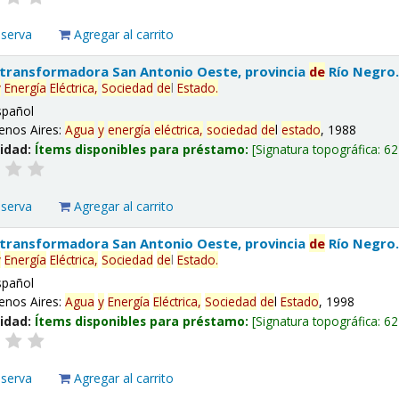
eserva
Agregar al carrito
 transformadora San Antonio Oeste, provincia
de
Río Negro
y
Energía
Eléctrica,
Sociedad
de
l
Estado
.
spañol
enos Aires:
Agua
y
energía
eléctrica,
sociedad
de
l
estado
, 1988
lidad:
Ítems disponibles para préstamo:
Signatura topográfica:
62
eserva
Agregar al carrito
 transformadora San Antonio Oeste, provincia
de
Río Negro
y
Energía
Eléctrica,
Sociedad
de
l
Estado
.
spañol
enos Aires:
Agua
y
Energía
Eléctrica,
Sociedad
de
l
Estado
, 1998
lidad:
Ítems disponibles para préstamo:
Signatura topográfica:
62
eserva
Agregar al carrito