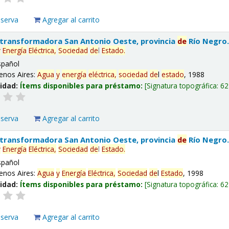
eserva
Agregar al carrito
 transformadora San Antonio Oeste, provincia
de
Río Negro
y
Energía
Eléctrica,
Sociedad
de
l
Estado
.
spañol
enos Aires:
Agua
y
energía
eléctrica,
sociedad
de
l
estado
, 1988
lidad:
Ítems disponibles para préstamo:
Signatura topográfica:
62
eserva
Agregar al carrito
 transformadora San Antonio Oeste, provincia
de
Río Negro
y
Energía
Eléctrica,
Sociedad
de
l
Estado
.
spañol
enos Aires:
Agua
y
Energía
Eléctrica,
Sociedad
de
l
Estado
, 1998
lidad:
Ítems disponibles para préstamo:
Signatura topográfica:
62
eserva
Agregar al carrito