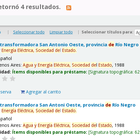
tornó 4 resultados.
|
Seleccionar todo
Limpiar todo
|
Seleccionar títulos para:
o
 transformadora San Antonio Oeste, provincia
de
Río Negro
y
Energía
Eléctrica,
Sociedad
de
l
Estado
.
spañol
enos Aires:
Agua
y
Energía
Eléctrica,
Sociedad
de
l
Estado
, 1988
lidad:
Ítems disponibles para préstamo:
Signatura topográfica:
62
eserva
Agregar al carrito
 transformadora San Antoni Oeste, provincia
de
Río Negro
y
Energía
Eléctrica,
Sociedad
de
l
Estado
.
spañol
enos Aires:
Agua
y
Energía
Eléctrica,
Sociedad
de
l
Estado
, 1988
lidad:
Ítems disponibles para préstamo:
Signatura topográfica:
62