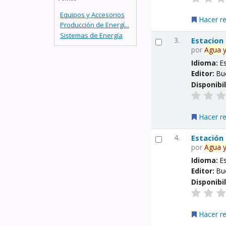
Equipos y Accesorios
Hacer r
Producción de Energí...
Sistemas de Energía
3.
Estacion
por
Agua
Idioma:
E
Editor:
Bu
Disponibi
Hacer r
4.
Estación
por
Agua
Idioma:
E
Editor:
Bu
Disponibi
Hacer r