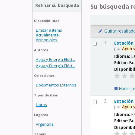
Refinar su búsqueda
Su búsqueda re
Disponibilidad
Limitar a ítems
Quitar resaltad
actualmente
disponibles.
1.
Estación
por
Agua
Autores
Idioma:
E
Agua y Energía Eléct...
Editor:
Bu
Agua y Energía Eléct...
Disponibi
Colecciones
Documentos Externos
Hacer r
Tipos de ítem
2.
Estación
Libros
por
Agua
Idioma:
E
Lugares
Editor:
Bu
Argentina
Disponibi
Temas