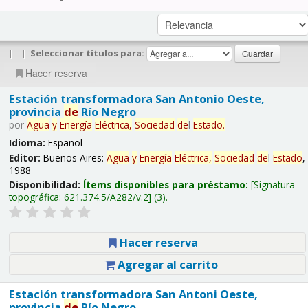
|
|
Seleccionar títulos para:
Hacer reserva
Estación transformadora San Antonio Oeste,
provincia
de
Río Negro
por
Agua
y
Energía
Eléctrica,
Sociedad
de
l
Estado
.
Idioma:
Español
Editor:
Buenos Aires:
Agua
y
Energía
Eléctrica,
Sociedad
de
l
Estado
,
1988
Disponibilidad:
Ítems disponibles para préstamo:
Signatura
topográfica:
621.374.5/A282/v.2
(3).
Hacer reserva
Agregar al carrito
Estación transformadora San Antoni Oeste,
provincia
de
Río Negro