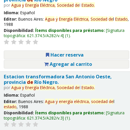
por
Agua
y
Energía
Eléctrica,
Sociedad
de
l
Estado
.
Idioma:
Español
Editor:
Buenos Aires:
Agua
y
Energía
Eléctrica,
Sociedad
de
l
Estado
,
1988
Disponibilidad:
Ítems disponibles para préstamo:
Signatura
topográfica:
621.374.5/A282/v.4
(1).
Hacer reserva
Agregar al carrito
Estacion transformadora San Antonio Oeste,
provincia
de
Río Negro.
por
Agua
y
Energía
Eléctrica,
Sociedad
de
l
Estado
.
Idioma:
Español
Editor:
Buenos Aires:
Agua
y
energía
eléctrica,
sociedad
de
l
estado
, 1988
Disponibilidad:
Ítems disponibles para préstamo:
Signatura
topográfica:
621.374.5/A282/v.3
(1).