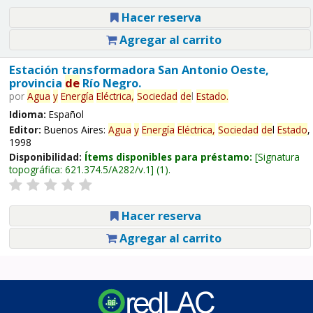
Hacer reserva
Agregar al carrito
Estación transformadora San Antonio Oeste,
provincia
de
Río Negro.
por
Agua
y
Energía
Eléctrica,
Sociedad
de
l
Estado
.
Idioma:
Español
Editor:
Buenos Aires:
Agua
y
Energía
Eléctrica,
Sociedad
de
l
Estado
,
1998
Disponibilidad:
Ítems disponibles para préstamo:
Signatura
topográfica:
621.374.5/A282/v.1
(1).
Hacer reserva
Agregar al carrito