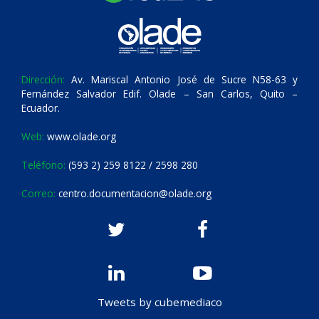
Dirección:
Av. Mariscal Antonio José de Sucre N58-63 y
Fernández Salvador Edif. Olade – San Carlos, Quito –
Ecuador.
Web:
www.olade.org
Teléfono:
(593 2) 259 8122 / 2598 280
Correo:
centro.documentacion@olade.org
Tweets by cubemediaco