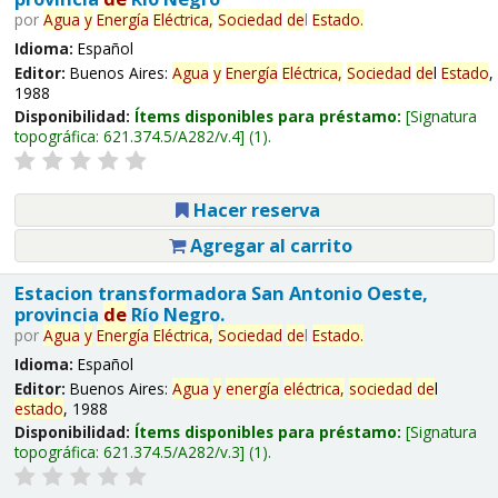
por
Agua
y
Energía
Eléctrica,
Sociedad
de
l
Estado
.
Idioma:
Español
Editor:
Buenos Aires:
Agua
y
Energía
Eléctrica,
Sociedad
de
l
Estado
,
1988
Disponibilidad:
Ítems disponibles para préstamo:
Signatura
topográfica:
621.374.5/A282/v.4
(1).
Hacer reserva
Agregar al carrito
Estacion transformadora San Antonio Oeste,
provincia
de
Río Negro.
por
Agua
y
Energía
Eléctrica,
Sociedad
de
l
Estado
.
Idioma:
Español
Editor:
Buenos Aires:
Agua
y
energía
eléctrica,
sociedad
de
l
estado
, 1988
Disponibilidad:
Ítems disponibles para préstamo:
Signatura
topográfica:
621.374.5/A282/v.3
(1).