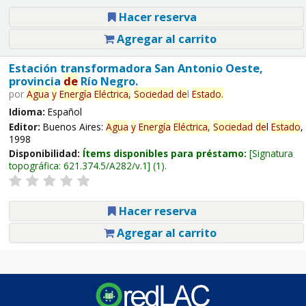
Hacer reserva
Agregar al carrito
Estación transformadora San Antonio Oeste,
provincia
de
Río Negro.
por
Agua
y
Energía
Eléctrica,
Sociedad
de
l
Estado
.
Idioma:
Español
Editor:
Buenos Aires:
Agua
y
Energía
Eléctrica,
Sociedad
de
l
Estado
,
1998
Disponibilidad:
Ítems disponibles para préstamo:
Signatura
topográfica:
621.374.5/A282/v.1
(1).
Hacer reserva
Agregar al carrito