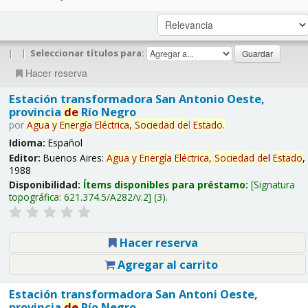
|
|
Seleccionar títulos para:
Hacer reserva
Estación transformadora San Antonio Oeste,
provincia
de
Río Negro
por
Agua
y
Energía
Eléctrica,
Sociedad
de
l
Estado
.
Idioma:
Español
Editor:
Buenos Aires:
Agua
y
Energía
Eléctrica,
Sociedad
de
l
Estado
,
1988
Disponibilidad:
Ítems disponibles para préstamo:
Signatura
topográfica:
621.374.5/A282/v.2
(3).
Hacer reserva
Agregar al carrito
Estación transformadora San Antoni Oeste,
provincia
de
Río Negro