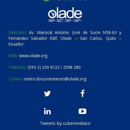
Dirección:
Av. Mariscal Antonio José de Sucre N58-63 y
Fernández Salvador Edif. Olade – San Carlos, Quito –
Ecuador.
Web:
www.olade.org
Teléfono:
(593 2) 259 8122 / 2598 280
Correo:
centro.documentacion@olade.org
Tweets by cubemediaco