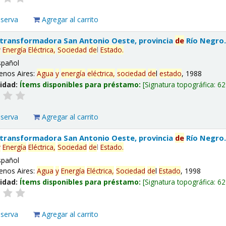
eserva
Agregar al carrito
 transformadora San Antonio Oeste, provincia
de
Río Negro
y
Energía
Eléctrica,
Sociedad
de
l
Estado
.
spañol
enos Aires:
Agua
y
energía
eléctrica,
sociedad
de
l
estado
, 1988
lidad:
Ítems disponibles para préstamo:
Signatura topográfica:
62
eserva
Agregar al carrito
 transformadora San Antonio Oeste, provincia
de
Río Negro
y
Energía
Eléctrica,
Sociedad
de
l
Estado
.
spañol
enos Aires:
Agua
y
Energía
Eléctrica,
Sociedad
de
l
Estado
, 1998
lidad:
Ítems disponibles para préstamo:
Signatura topográfica:
62
eserva
Agregar al carrito