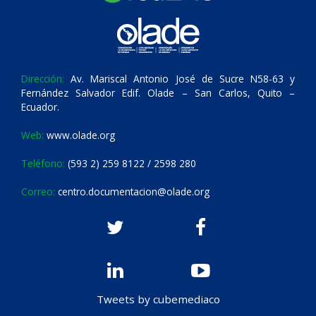
Dirección:
Av. Mariscal Antonio José de Sucre N58-63 y
Fernández Salvador Edif. Olade – San Carlos, Quito –
Ecuador.
Web:
www.olade.org
Teléfono:
(593 2) 259 8122 / 2598 280
Correo:
centro.documentacion@olade.org
Tweets by cubemediaco