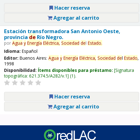
Hacer reserva
Agregar al carrito
Estación transformadora San Antonio Oeste,
provincia
de
Río Negro.
por
Agua
y
Energía
Eléctrica,
Sociedad
de
l
Estado
.
Idioma:
Español
Editor:
Buenos Aires:
Agua
y
Energía
Eléctrica,
Sociedad
de
l
Estado
,
1998
Disponibilidad:
Ítems disponibles para préstamo:
Signatura
topográfica:
621.374.5/A282/v.1
(1).
Hacer reserva
Agregar al carrito