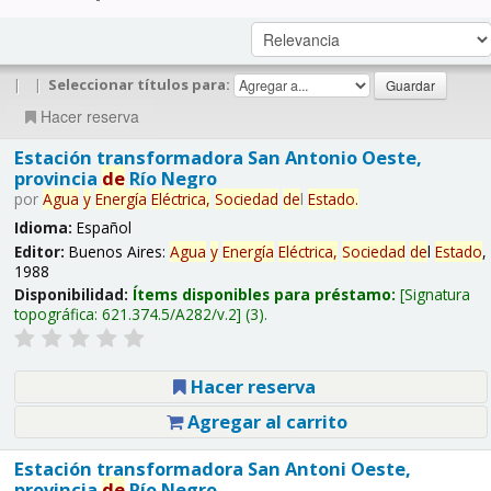
|
|
Seleccionar títulos para:
Hacer reserva
Estación transformadora San Antonio Oeste,
provincia
de
Río Negro
por
Agua
y
Energía
Eléctrica,
Sociedad
de
l
Estado
.
Idioma:
Español
Editor:
Buenos Aires:
Agua
y
Energía
Eléctrica,
Sociedad
de
l
Estado
,
1988
Disponibilidad:
Ítems disponibles para préstamo:
Signatura
topográfica:
621.374.5/A282/v.2
(3).
Hacer reserva
Agregar al carrito
Estación transformadora San Antoni Oeste,
provincia
de
Río Negro