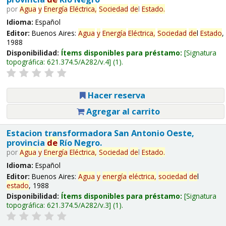
por
Agua
y
Energía
Eléctrica,
Sociedad
de
l
Estado
.
Idioma:
Español
Editor:
Buenos Aires:
Agua
y
Energía
Eléctrica,
Sociedad
de
l
Estado
,
1988
Disponibilidad:
Ítems disponibles para préstamo:
Signatura
topográfica:
621.374.5/A282/v.4
(1).
Hacer reserva
Agregar al carrito
Estacion transformadora San Antonio Oeste,
provincia
de
Río Negro.
por
Agua
y
Energía
Eléctrica,
Sociedad
de
l
Estado
.
Idioma:
Español
Editor:
Buenos Aires:
Agua
y
energía
eléctrica,
sociedad
de
l
estado
, 1988
Disponibilidad:
Ítems disponibles para préstamo:
Signatura
topográfica:
621.374.5/A282/v.3
(1).