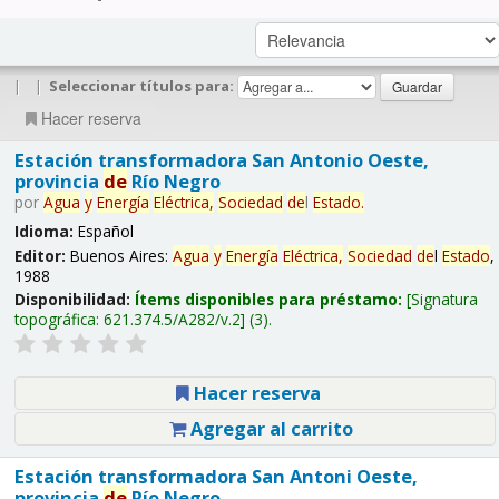
|
|
Seleccionar títulos para:
Hacer reserva
Estación transformadora San Antonio Oeste,
provincia
de
Río Negro
por
Agua
y
Energía
Eléctrica,
Sociedad
de
l
Estado
.
Idioma:
Español
Editor:
Buenos Aires:
Agua
y
Energía
Eléctrica,
Sociedad
de
l
Estado
,
1988
Disponibilidad:
Ítems disponibles para préstamo:
Signatura
topográfica:
621.374.5/A282/v.2
(3).
Hacer reserva
Agregar al carrito
Estación transformadora San Antoni Oeste,
provincia
de
Río Negro