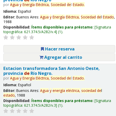
por
Agua
y
Energía
Eléctrica,
Sociedad
de
l
Estado
.
Idioma:
Español
Editor:
Buenos Aires:
Agua
y
Energía
Eléctrica,
Sociedad
de
l
Estado
,
1988
Disponibilidad:
Ítems disponibles para préstamo:
Signatura
topográfica:
621.374.5/A282/v.4
(1).
Hacer reserva
Agregar al carrito
Estacion transformadora San Antonio Oeste,
provincia
de
Río Negro.
por
Agua
y
Energía
Eléctrica,
Sociedad
de
l
Estado
.
Idioma:
Español
Editor:
Buenos Aires:
Agua
y
energía
eléctrica,
sociedad
de
l
estado
, 1988
Disponibilidad:
Ítems disponibles para préstamo:
Signatura
topográfica:
621.374.5/A282/v.3
(1).