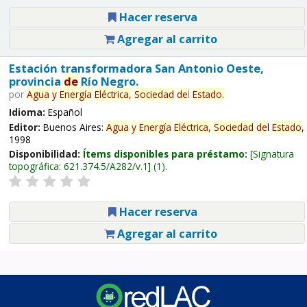
Hacer reserva
Agregar al carrito
Estación transformadora San Antonio Oeste,
provincia
de
Río Negro.
por
Agua
y
Energía
Eléctrica,
Sociedad
de
l
Estado
.
Idioma:
Español
Editor:
Buenos Aires:
Agua
y
Energía
Eléctrica,
Sociedad
de
l
Estado
,
1998
Disponibilidad:
Ítems disponibles para préstamo:
Signatura
topográfica:
621.374.5/A282/v.1
(1).
Hacer reserva
Agregar al carrito