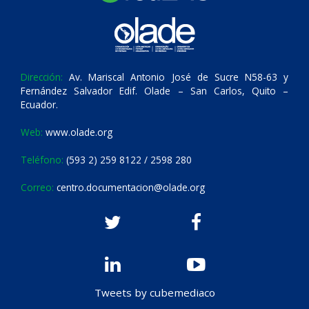
Dirección:
Av. Mariscal Antonio José de Sucre N58-63 y
Fernández Salvador Edif. Olade – San Carlos, Quito –
Ecuador.
Web:
www.olade.org
Teléfono:
(593 2) 259 8122 / 2598 280
Correo:
centro.documentacion@olade.org
Tweets by cubemediaco