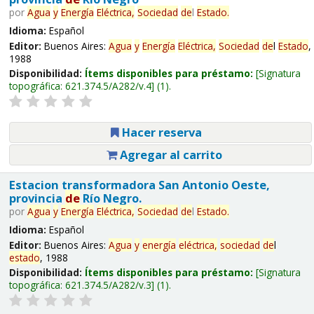
por
Agua
y
Energía
Eléctrica,
Sociedad
de
l
Estado
.
Idioma:
Español
Editor:
Buenos Aires:
Agua
y
Energía
Eléctrica,
Sociedad
de
l
Estado
,
1988
Disponibilidad:
Ítems disponibles para préstamo:
Signatura
topográfica:
621.374.5/A282/v.4
(1).
Hacer reserva
Agregar al carrito
Estacion transformadora San Antonio Oeste,
provincia
de
Río Negro.
por
Agua
y
Energía
Eléctrica,
Sociedad
de
l
Estado
.
Idioma:
Español
Editor:
Buenos Aires:
Agua
y
energía
eléctrica,
sociedad
de
l
estado
, 1988
Disponibilidad:
Ítems disponibles para préstamo:
Signatura
topográfica:
621.374.5/A282/v.3
(1).