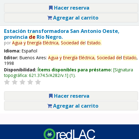
Hacer reserva
Agregar al carrito
Estación transformadora San Antonio Oeste,
provincia
de
Río Negro.
por
Agua
y
Energía
Eléctrica,
Sociedad
de
l
Estado
.
Idioma:
Español
Editor:
Buenos Aires:
Agua
y
Energía
Eléctrica,
Sociedad
de
l
Estado
,
1998
Disponibilidad:
Ítems disponibles para préstamo:
Signatura
topográfica:
621.374.5/A282/v.1
(1).
Hacer reserva
Agregar al carrito