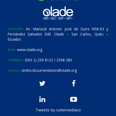
Dirección:
Av. Mariscal Antonio José de Sucre N58-63 y
Fernández Salvador Edif. Olade – San Carlos, Quito –
Ecuador.
Web:
www.olade.org
Teléfono:
(593 2) 259 8122 / 2598 280
Correo:
centro.documentacion@olade.org
Tweets by cubemediaco