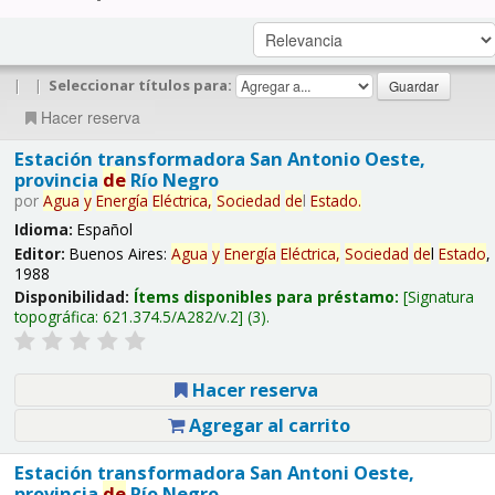
|
|
Seleccionar títulos para:
Hacer reserva
Estación transformadora San Antonio Oeste,
provincia
de
Río Negro
por
Agua
y
Energía
Eléctrica,
Sociedad
de
l
Estado
.
Idioma:
Español
Editor:
Buenos Aires:
Agua
y
Energía
Eléctrica,
Sociedad
de
l
Estado
,
1988
Disponibilidad:
Ítems disponibles para préstamo:
Signatura
topográfica:
621.374.5/A282/v.2
(3).
Hacer reserva
Agregar al carrito
Estación transformadora San Antoni Oeste,
provincia
de
Río Negro